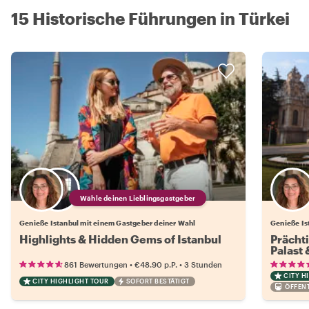
15 Historische Führungen in Türkei
Wähle deinen Lieblingsgastgeber
Genieße Istanbul mit einem Gastgeber deiner Wahl
Genieße Is
Highlights & Hidden Gems of Istanbul
Prächt
Palast
•
•
861 Bewertungen
€48.90
p.P.
3 Stunden
CITY H
CITY HIGHLIGHT TOUR
SOFORT BESTÄTIGT
ÖFFEN