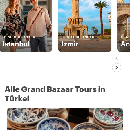
GENIESSE UNSERE
GENIESSE UNSERE
GENI
Istanbul
Izmir
An
Alle Grand Bazaar Tours in
Türkei