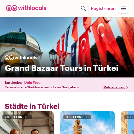
Registrieren
Grand Bazaar Tours in Türkei
Entdecken
Dein Weg
Personalisierte Stadttouren mit lokalen Gastgebern.
Mehr erfahren
Städte in Türkei
48 ERLEBNISSE
6 ERLEBNISSE
4 E