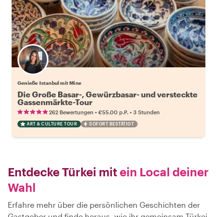
Genieße Istanbul mit Mine
Die Große Basar-, Gewürzbasar- und versteckte
Gassenmärkte-Tour
•
•
262 Bewertungen
€55.00
p.P.
3 Stunden
ART & CULTURE TOUR
SOFORT BESTÄTIGT
Entdecke Türkei mit
ein Local deiner
Wahl
Erfahre mehr über die persönlichen Geschichten der
Gastgeber und finde heraus, wie ihr gemeinsam Türkei