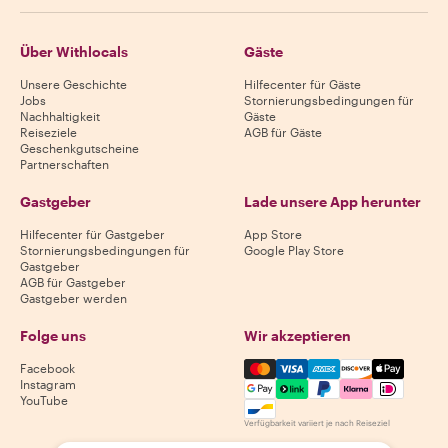
Über Withlocals
Gäste
Unsere Geschichte
Hilfecenter für Gäste
Jobs
Stornierungsbedingungen für
Nachhaltigkeit
Gäste
Reiseziele
AGB für Gäste
Geschenkgutscheine
Partnerschaften
Gastgeber
Lade unsere App herunter
Hilfecenter für Gastgeber
App Store
Stornierungsbedingungen für
Google Play Store
Gastgeber
AGB für Gastgeber
Gastgeber werden
Folge uns
Wir akzeptieren
Mastercard, Visa, Amex, Di
Facebook
Instagram
YouTube
Verfügbarkeit variiert je nach Reiseziel