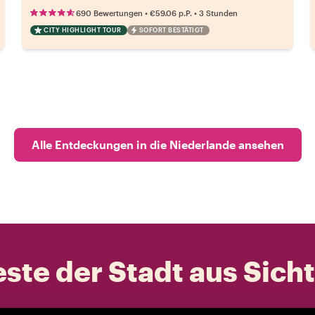
•
•
690 Bewertungen
€59.06
p.P.
3 Stunden
CITY HIGHLIGHT TOUR
SOFORT BESTÄTIGT
Alle Entdeckungen in die Niederlande ansehen
ste der Stadt aus Sich