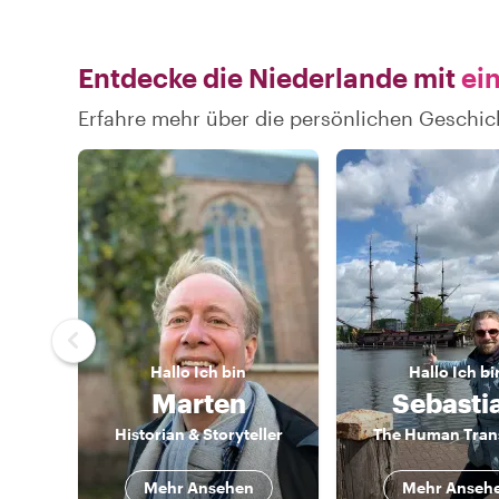
Entdecke die Niederlande mit
ein
Erfahre mehr über die persönlichen Geschic
Hallo
Ich bin
Hallo
Ich bi
Marten
Sebasti
Historian & Storyteller
The Human Trans
Mehr Ansehen
Mehr Anseh