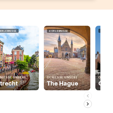
 ERLEBNISSE
4 ERLEBNISSE
1 ERLEBN
NIESSE UNSERE
GENIESSE UNSERE
GENIESS
trecht
The Hague
Gem