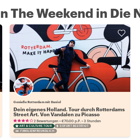
On The Weekend in Die 
Genieße Rotterdam mit Daniel
Dein eigenes Holland. Tour durch Rotterdams
Street Art. Von Vandalen zu Picasso
•
•
2 Bewertungen
€70.00
p.P.
3 Stunden
ART & CULTURE TOUR
SOFORT BESTÄTIGT
FAMILIENFREUNDLICH