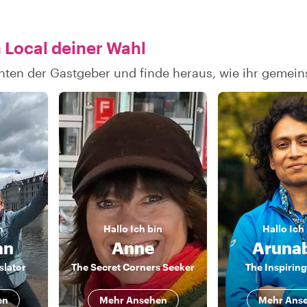
 Local deiner Wahl
hten der Gastgeber und finde heraus, wie ihr gemei
n
Hallo
Ich bin
Hallo
Ich
an
Anne
Aruna
lator
The Secret Corners Seeker
The Inspiring
en
Mehr Ansehen
Mehr Ans