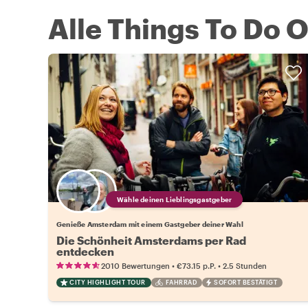
Alle Things To Do 
Wähle deinen Lieblingsgastgeber
Genieße Amsterdam mit einem Gastgeber deiner Wahl
Die Schönheit Amsterdams per Rad
entdecken
•
•
2010 Bewertungen
€73.15
p.P.
2.5 Stunden
CITY HIGHLIGHT TOUR
FAHRRAD
SOFORT BESTÄTIGT