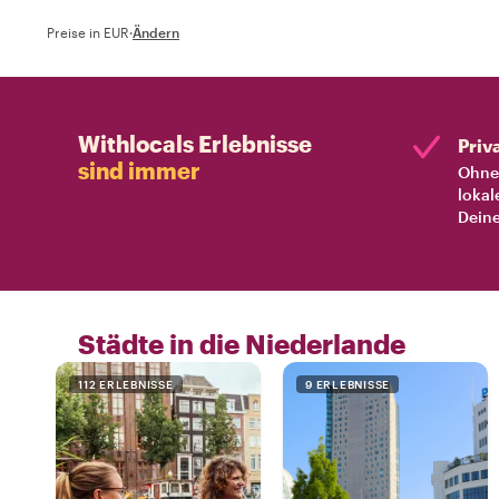
Preise in EUR
·
Ändern
Withlocals Erlebnisse
Priv
sind immer
Ohne 
lokal
Deine
Städte in die Niederlande
112 ERLEBNISSE
9 ERLEBNISSE