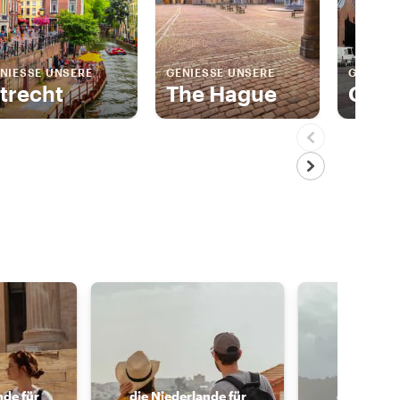
NIESSE UNSERE
GENIESSE UNSERE
GENIESS
trecht
The Hague
Gem
nde für
die Niederlande für
die Nieder