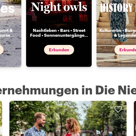
unst &
Nachtleben • Bars • Street
Kulturerbe • Burg
kurse
...
Food • Sonnenuntergänge
...
& Legende
Erkunden
Erkund
ternehmungen in Die Ni