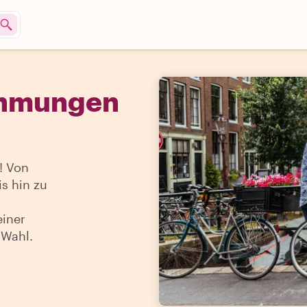
ehmungen
e! Von
is hin zu
einer
 Wahl.