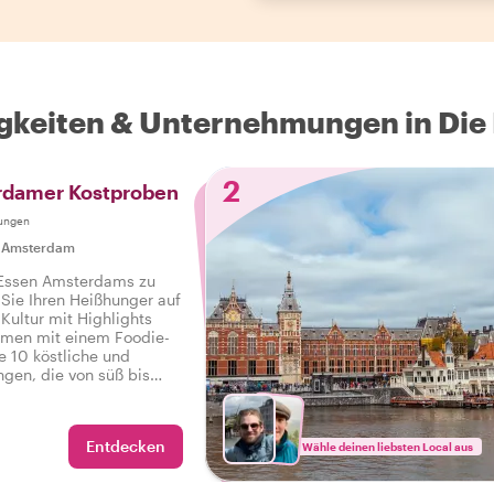
gkeiten & Unternehmungen in Die
2
rdamer Kostproben
ungen
|
Amsterdam
 Essen Amsterdams zu
 Sie Ihren Heißhunger auf
Kultur mit Highlights
men mit einem Foodie-
e 10 köstliche und
ngen, die von süß bis
sowie Getränke auf einer
ur in Amsterdam.
Entdecken
Wähle deinen liebsten Local aus