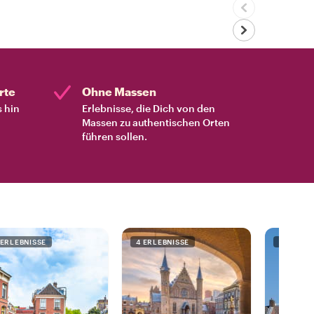
rte
Ohne Massen
s hin
Erlebnisse, die Dich von den
Massen zu authentischen Orten
führen sollen.
 ERLEBNISSE
4 ERLEBNISSE
1 ERLEBN