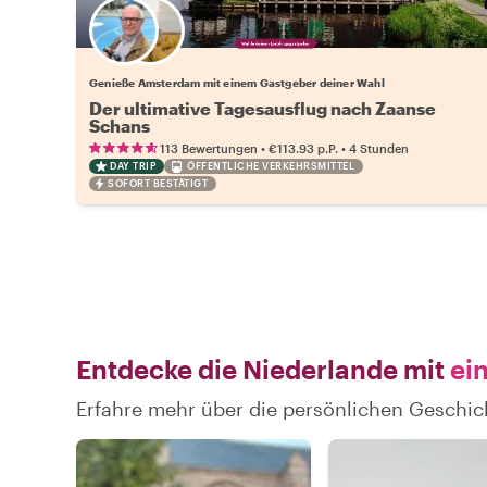
Wähle deinen Lieblingsgastgeber
Genieße Amsterdam mit einem Gastgeber deiner Wahl
Der ultimative Tagesausflug nach Zaanse
Schans
•
•
113 Bewertungen
€113.93
p.P.
4 Stunden
DAY TRIP
ÖFFENTLICHE VERKEHRSMITTEL
SOFORT BESTÄTIGT
Entdecke die Niederlande mit
ein
Erfahre mehr über die persönlichen Geschic