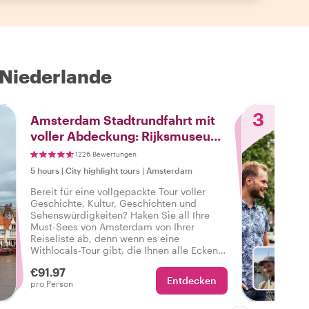
 Niederlande
3
Amsterdam Stadtrundfahrt mit
voller Abdeckung: Rijksmuseum,
Rembrandtplein & mehr!
1226 Bewertungen
5 hours
|
City highlight tours
|
Amsterdam
Bereit für eine vollgepackte Tour voller
Geschichte, Kultur, Geschichten und
Sehenswürdigkeiten? Haken Sie all Ihre
Must-Sees von Amsterdam von Ihrer
Reiseliste ab, denn wenn es eine
Withlocals-Tour gibt, die Ihnen alle Ecken
und Winkel der Stadt zeigt, dann ist es
€91.97
diese komplette und personalisierte Tour
Entdecken
Wä
pro Person
durch Amsterdam.