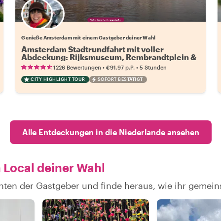
Wähle deinen Lieblingsgastgeber
Genieße Amsterdam mit einem Gastgeber deiner Wahl
Amsterdam Stadtrundfahrt mit voller
Abdeckung: Rijksmuseum, Rembrandtplein &
mehr!
•
•
1226 Bewertungen
€91.97
p.P.
5 Stunden
CITY HIGHLIGHT TOUR
SOFORT BESTÄTIGT
Alle Entdeckungen in die Niederlande ansehen
 Local deiner Wahl
hten der Gastgeber und finde heraus, wie ihr gemei