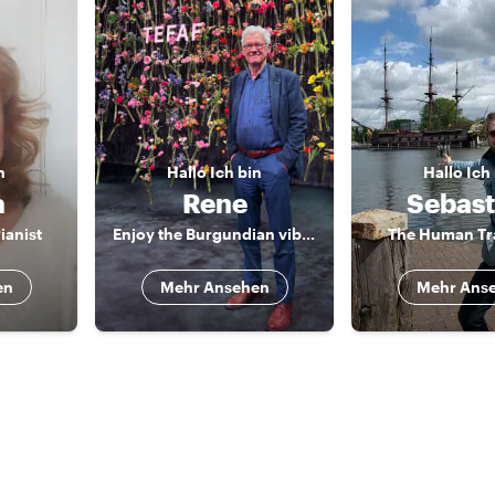
n
Hallo
Ich bin
Hallo
Ich
a
Rene
Sebast
ianist
Enjoy the Burgundian vibe of Maastricht
The Human Tr
en
Mehr Ansehen
Mehr Ans