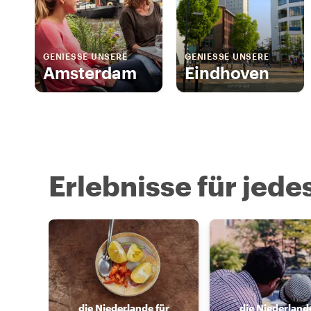
GENIESSE UNSERE
GENIESSE UNSERE
Amsterdam
Eindhoven
Erlebnisse für jede
die Niederlande für
die Niederlande