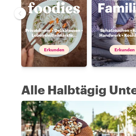
Privatdinner • Delikatessen •
Schatzsuchen • K
Lebensmittelmärkte
...
Handwerk • Koch
Erkunden
Erkunden
Alle Halbtägig Un