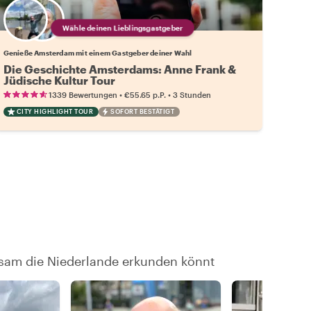
Wähle deinen Lieblingsgastgeber
Genieße Amsterdam mit einem Gastgeber deiner Wahl
Die Geschichte Amsterdams: Anne Frank &
Jüdische Kultur Tour
•
•
1339 Bewertungen
€55.65
p.P.
3 Stunden
CITY HIGHLIGHT TOUR
SOFORT BESTÄTIGT
nsam die Niederlande erkunden könnt