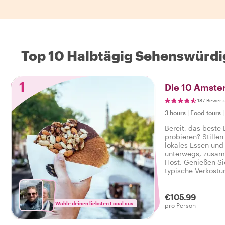
Top 10 Halbtägig Sehenswürdi
1
Die 10 Amste
187 Bewert
3 hours
|
Food tours
Bereit, das beste
probieren? Stillen
lokales Essen und 
unterwegs, zusam
Host. Genießen Si
typische Verkostu
herzhaft reichen, 
leckeren Food-To
€105.99
Wähle deinen liebsten Local aus
pro Person