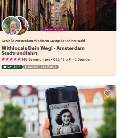
Wähle deinen Lieblingsgastgeber
Genieße Amsterdam mit einem Gastgeber deiner Wahl
Withlocals Dein Weg! - Amsterdam
Stadtrundfahrt
•
•
146 Bewertungen
€62.45
p.P.
3 Stunden
DAY TRIP
SOFORT BESTÄTIGT