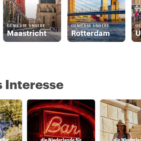
GENIESSE UNSERE
GENIESSE UNSERE
GE
Maastricht
Rotterdam
U
s Interesse
 für
die Niederlande für
die Niederla