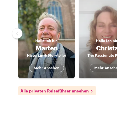
Hallo
Ich bin
Hallo
Ich bi
Marten
Christ
Historian & Storyteller
The Passionate P
Mehr Ansehen
Mehr Anseh
Alle privaten Reiseführer ansehen