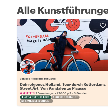
Alle Kunstführunge
Genieße Rotterdam mit Daniel
Dein eigenes Holland. Tour durch Rotterdams
Street Art. Von Vandalen zu Picasso
•
•
2 Bewertungen
€70.00
p.P.
3 Stunden
ART & CULTURE TOUR
SOFORT BESTÄTIGT
FAMILIENFREUNDLICH