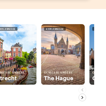
 ERLEBNISSE
4 ERLEBNISSE
1 ERLEBN
NIESSE UNSERE
GENIESSE UNSERE
GENIESS
trecht
The Hague
Gem