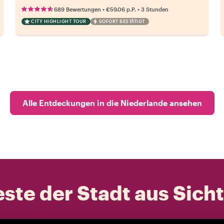
•
•
689 Bewertungen
€59.06
p.P.
3 Stunden
CITY HIGHLIGHT TOUR
SOFORT BESTÄTIGT
Alle Entdeckungen in die Niederlande ansehen
ste der Stadt aus Sich