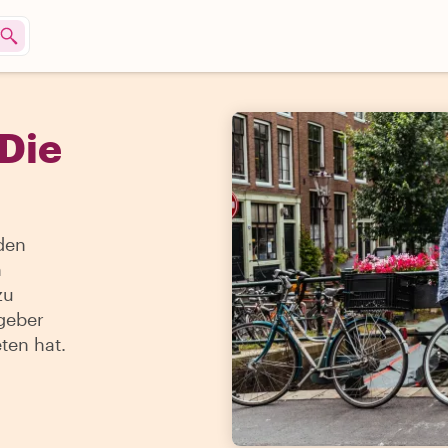
Die
den
n
zu
geber
ten hat.