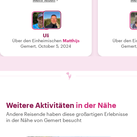
Matthijs auf jeden Fall weiter."
bei der
Sehenswürdig
fragt Sie, ob
sehen möchten. 
in dieser Stadt
sehen die Fabr
Uli
Dinge hergestel
Über den Einheimischen
Matthijs
Über den Ei
andere Arbeits
Gemert, October 5, 2024
Gemert,
wurden. Plus d
Philips-Arbeit
PSV-Stadion, K
Parks usw. Wi
Stunde Übe
gemütlich
unterhielten 
Weitere Aktivitäten
in der Nähe
Andere Reisende haben diese großartigen Erlebnisse
in der Nähe von Gemert besucht