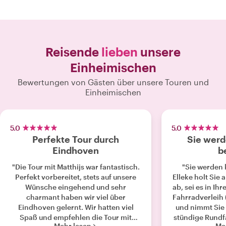
Reisende
lieben
unsere
Einheimischen
Bewertungen von Gästen über unsere Touren und
Einheimischen
5.0
5.0
Perfekte Tour durch
Sie wer
Eindhoven
b
"Die Tour mit Matthijs war fantastisch.
"Sie werden 
Perfekt vorbereitet, stets auf unsere
Elleke holt Sie 
Wünsche eingehend und sehr
ab, sei es in Ih
charmant haben wir viel über
Fahrradverleih (
Eindhoven gelernt. Wir hatten viel
und nimmt Sie 
Spaß und empfehlen die Tour mit
stündige Rundf
Mehr lesen
Me