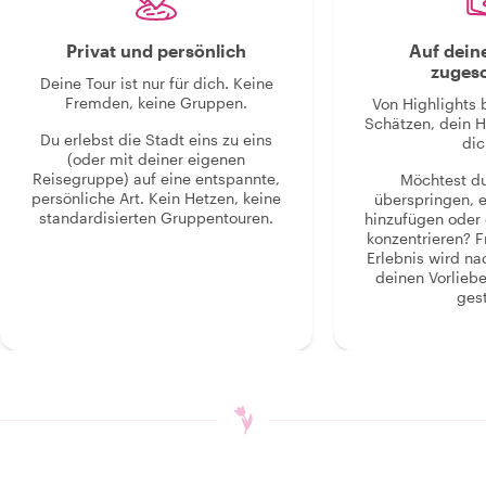
Privat und persönlich
Auf dein
zugesc
Deine Tour ist nur für dich. Keine
Fremden, keine Gruppen.
Von Highlights 
Schätzen, dein H
Du erlebst die Stadt eins zu eins
dic
(oder mit deiner eigenen
Reisegruppe) auf eine entspannte,
Möchtest d
persönliche Art. Kein Hetzen, keine
überspringen, 
standardisierten Gruppentouren.
hinzufügen oder 
konzentrieren? F
Erlebnis wird n
deinen Vorlieb
gest