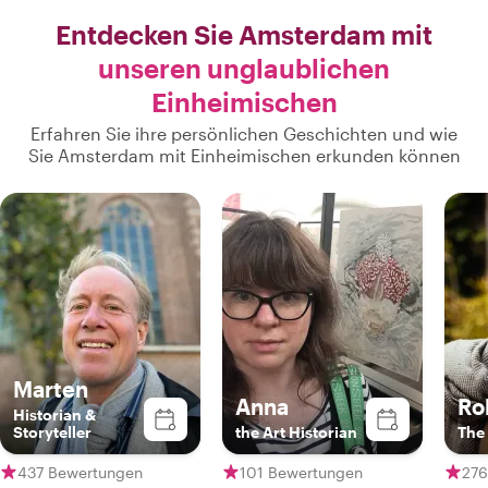
Entdecken Sie Amsterdam mit
unseren unglaublichen
Einheimischen
Erfahren Sie ihre persönlichen Geschichten und wie
Sie Amsterdam mit Einheimischen erkunden können
Marten
Anna
Ro
Historian &
Storyteller
the Art Historian
The 
437 Bewertungen
101 Bewertungen
276