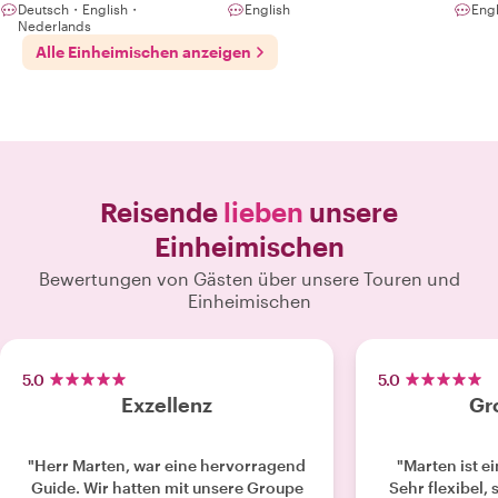
Deutsch・English・
English
Eng
Nederlands
Alle Einheimischen anzeigen
Reisende
lieben
unsere
Einheimischen
Bewertungen von Gästen über unsere Touren und
Einheimischen
5.0
5.0
Exzellenz
Gr
"Herr Marten, war eine hervorragend
"Marten ist e
Guide. Wir hatten mit unsere Groupe
Sehr flexibel, 