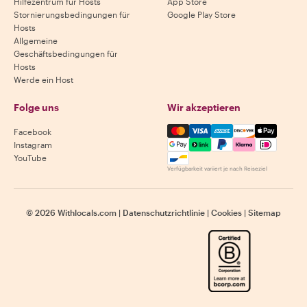
Hilfezentrum für Hosts
App Store
Stornierungsbedingungen für
Google Play Store
Hosts
Allgemeine
Geschäftsbedingungen für
Hosts
Werde ein Host
Folge uns
Wir akzeptieren
Mastercard, Visa, Amex, Di
Facebook
Instagram
YouTube
Verfügbarkeit variiert je nach Reiseziel
©
2026
Withlocals.com
|
Datenschutzrichtlinie
|
Cookies
|
Sitemap