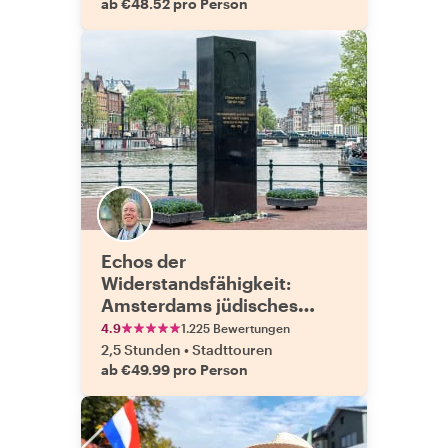
ab €48.52 pro Person
Echos der
Widerstandsfähigkeit:
Amsterdams jüdisches
Viertel & Zweiter
4.9
1.225 Bewertungen
Weltkriegsgeschichte
2,5 Stunden
•
Stadttouren
ab €49.99 pro Person