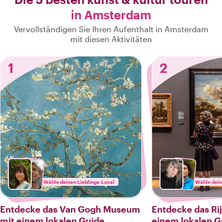
in Amsterdam
Vervollständigen Sie Ihren Aufenthalt in Amsterdam
mit diesen Aktivitäten
1
2
Wähle deinen Lieblings-Local
Wähle dein
Entdecke das Van Gogh Museum
Entdecke das R
mit einem lokalen Guide
einem lokalen G