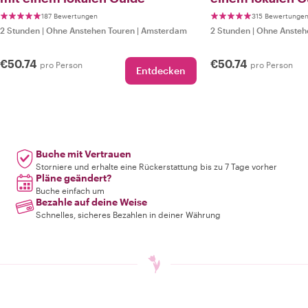
187 Bewertungen
315 Bewertunge
2 Stunden
|
Ohne Anstehen Touren
|
Amsterdam
2 Stunden
|
Ohne Ansteh
€50.74
€50.74
pro Person
pro Person
Entdecken
Buche mit Vertrauen
Storniere und erhalte eine Rückerstattung bis zu 7 Tage vorher
Pläne geändert?
Buche einfach um
Bezahle auf deine Weise
Schnelles, sicheres Bezahlen in deiner Währung