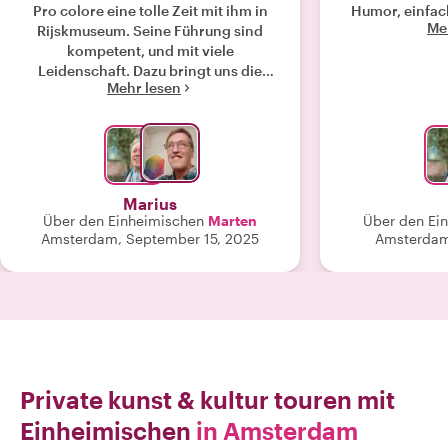
Pro colore eine tolle Zeit mit ihm in
Humor, einfach
Me
Rijskmuseum. Seine Führung sind
kompetent, und mit viele
Leidenschaft. Dazu bringt uns die
Mehr lesen
Holländer Spirit besser zu verstehen.
Das ist der Best Lokal Guide in
Amsterdam. "
Marius
Über den Einheimischen
Marten
Über den Ei
Amsterdam, September 15, 2025
Amsterdam,
Private kunst & kultur touren mit
Einheimischen
in Amsterdam