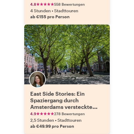
4.8
558 Bewertungen
4 Stunden
•
Stadttouren
ab €155 pro Person
East Side Stories: Ein
Spaziergang durch
Amsterdams versteckte
Seite
4.9
278 Bewertungen
2,5 Stunden
•
Stadttouren
ab €49.99 pro Person