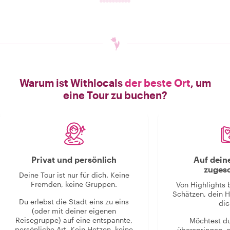
Warum ist Withlocals
der beste Ort
, um
eine Tour zu buchen?
Privat und persönlich
Auf dein
zugesc
Deine Tour ist nur für dich. Keine
Fremden, keine Gruppen.
Von Highlights 
Schätzen, dein H
Du erlebst die Stadt eins zu eins
dic
(oder mit deiner eigenen
Reisegruppe) auf eine entspannte,
Möchtest d
persönliche Art. Kein Hetzen, keine
überspringen, 