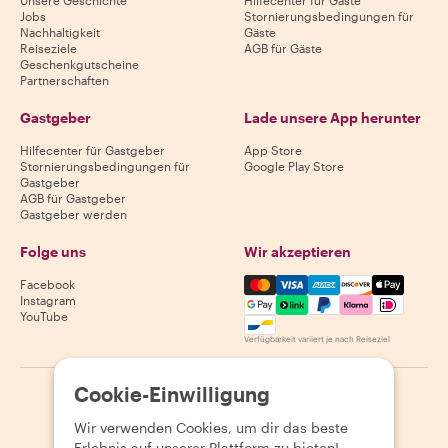
Unsere Geschichte
Hilfecenter für Gäste
Jobs
Stornierungsbedingungen für
Nachhaltigkeit
Gäste
Reiseziele
AGB für Gäste
Geschenkgutscheine
Partnerschaften
Gastgeber
Lade unsere App herunter
Hilfecenter für Gastgeber
App Store
Stornierungsbedingungen für
Google Play Store
Gastgeber
AGB für Gastgeber
Gastgeber werden
Folge uns
Wir akzeptieren
Mastercard, Visa, Amex, Di
Facebook
Instagram
YouTube
Verfügbarkeit variiert je nach Reiseziel
Cookie-Einwilligung
©
2026
Withlocals.com
|
Datenschutzerklärung
|
Cookies
|
Seitenübersicht
Wir verwenden Cookies, um dir das beste
Erlebnis auf unserer Plattform zu bieten!