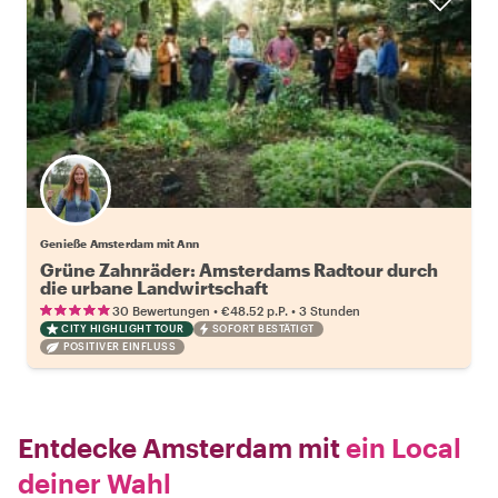
Genieße Amsterdam mit Ann
Grüne Zahnräder: Amsterdams Radtour durch
die urbane Landwirtschaft
•
•
30 Bewertungen
€48.52
p.P.
3 Stunden
CITY HIGHLIGHT TOUR
SOFORT BESTÄTIGT
POSITIVER EINFLUSS
Entdecke Amsterdam mit
ein Local
deiner Wahl