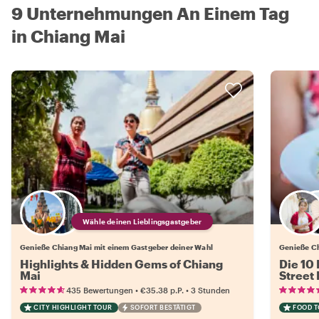
9 Unternehmungen An Einem Tag
in Chiang Mai
Wähle deinen Lieblingsgastgeber
Genieße Chiang Mai mit einem Gastgeber deiner Wahl
Genieße Ch
Highlights & Hidden Gems of Chiang
Die 10
Mai
Street
•
•
435 Bewertungen
€35.38
p.P.
3 Stunden
CITY HIGHLIGHT TOUR
SOFORT BESTÄTIGT
FOOD 