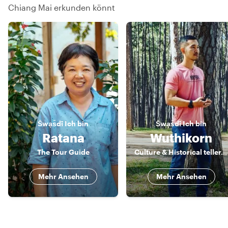
Chiang Mai erkunden könnt
S̄wạs̄dī
Ich bin
S̄wạs̄dī
Ich bin
Ratana
Wuthikorn
The Tour Guide
Culture & Historical teller, Foodies, Easy going person...
Mehr Ansehen
Mehr Ansehen