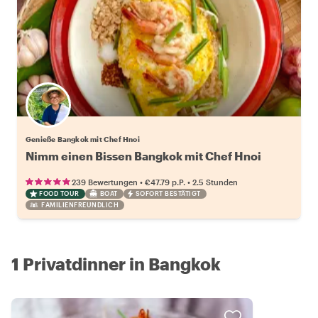
Genieße Bangkok mit Chef Hnoi
Nimm einen Bissen Bangkok mit Chef Hnoi
•
•
239 Bewertungen
€47.79
p.P.
2.5 Stunden
FOOD TOUR
BOAT
SOFORT BESTÄTIGT
FAMILIENFREUNDLICH
1 Privatdinner in Bangkok