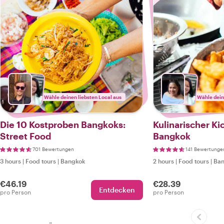
Wähle deinen liebsten Local aus
Wähle dein
Die 10 Kostproben Bangkoks:
Kulinarischer Kic
Street Food
Bangkok
701 Bewertungen
141 Bewertunge
3 hours
|
Food tours
|
Bangkok
2 hours
|
Food tours
|
Ban
€46.19
€28.39
Entdecken
pro Person
pro Person