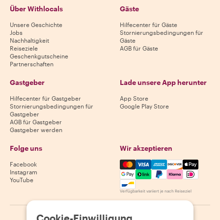
Über Withlocals
Gäste
Unsere Geschichte
Hilfecenter für Gäste
Jobs
Stornierungsbedingungen für
Nachhaltigkeit
Gäste
Reiseziele
AGB für Gäste
Geschenkgutscheine
Partnerschaften
Gastgeber
Lade unsere App herunter
Hilfecenter für Gastgeber
App Store
Stornierungsbedingungen für
Google Play Store
Gastgeber
AGB für Gastgeber
Gastgeber werden
Folge uns
Wir akzeptieren
Mastercard, Visa, Amex, Di
Facebook
Instagram
YouTube
Verfügbarkeit variiert je nach Reiseziel
Cookie-Einwilligung