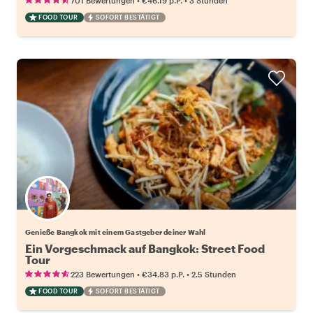
701 Bewertungen
€46.19
p.P.
3 Stunden
FOOD TOUR
SOFORT BESTÄTIGT
Wähle deinen Lieblingsgastgeber
Genieße Bangkok mit einem Gastgeber deiner Wahl
Ein Vorgeschmack auf Bangkok: Street Food
Tour
•
•
223 Bewertungen
€34.83
p.P.
2.5 Stunden
FOOD TOUR
SOFORT BESTÄTIGT