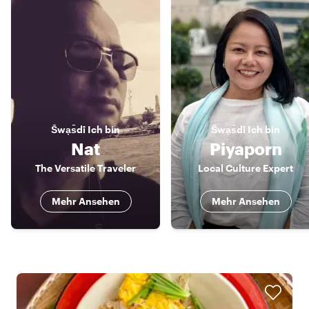
S̄wạs̄dī
Ich bin
S̄wạs̄dī
Ich bin
Nat
Piyaporn
The Versatile Traveler
Local Culture Expert
Mehr Ansehen
Mehr Ansehen