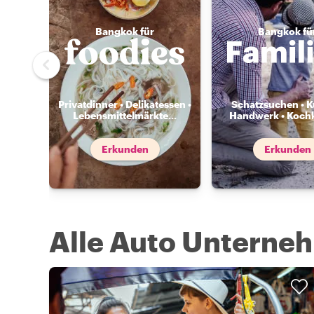
Bangkok für
Bangkok fü
Privatdinner • Delikatessen •
Schatzsuchen • K
Lebensmittelmärkte
...
Handwerk • Koch
Erkunden
Erkunden
Alle Auto Unterne