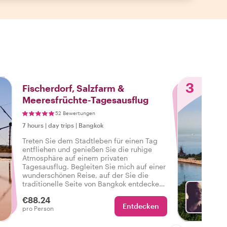
3
Fischerdorf, Salzfarm &
Meeresfrüchte-Tagesausflug
52 Bewertungen
7 hours
|
day trips
|
Bangkok
Treten Sie dem Stadtleben für einen Tag
entfliehen und genießen Sie die ruhige
Atmosphäre auf einem privaten
Tagesausflug. Begleiten Sie mich auf einer
wunderschönen Reise, auf der Sie die
traditionelle Seite von Bangkok entdecken
können. Besuchen Sie ein Fischerdorf,
€88.24
Mangrovenwälder und eine Salzfarm.
Entdecken
Mit Na
pro Person
Bonus: Kochen und genießen Sie frische
Meeresfrüchte mit einer lokalen Familie!