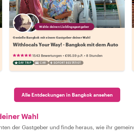
Wähle deinen Lieblingsgastgeber
Genieße Bangkok mit einem Gastgeber deiner Wahl
Withlocals Your Way! - Bangkok mit dem Auto
•
•
1543 Bewertungen
€95.59
p.P.
8 Stunden
DAY TRIP
CAR
SOFORT BESTÄTIGT
Alle Entdeckungen in Bangkok ansehen
deiner Wahl
chten der Gastgeber und finde heraus, wie ihr geme