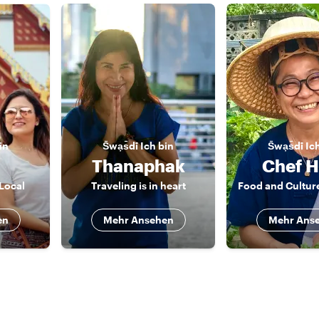
in
S̄wạs̄dī
Ich bin
S̄wạs̄dī
Ic
Thanaphak
Chef H
Local
Traveling is in heart
en
Mehr Ansehen
Mehr Ans