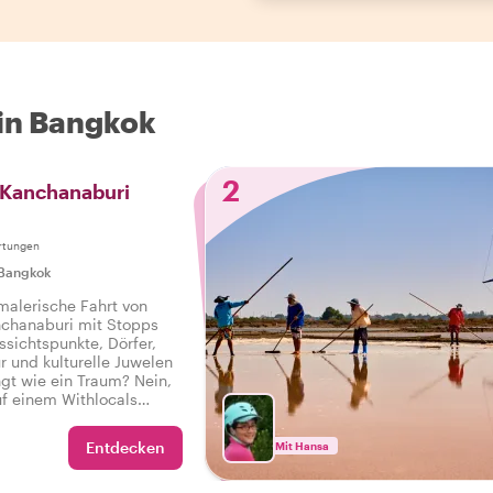
in Bangkok
2
 Kanchanaburi
rtungen
Bangkok
e malerische Fahrt von
chanaburi mit Stopps
sichtspunkte, Dörfer,
r und kulturelle Juwelen
ngt wie ein Traum? Nein,
uf einem Withlocals
einem lokalen
n Weg weist!
Entdecken
Mit Hansa