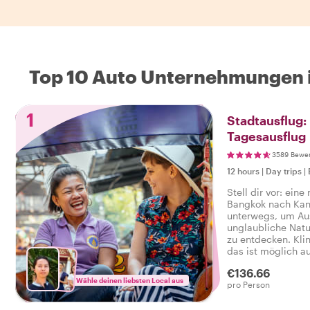
Top 10 Auto Unternehmungen 
1
Stadtausflug:
Tagesausflug
3589 Bewe
12 hours
|
Day trips
|
Stell dir vor: ein
Bangkok nach Kan
unterwegs, um Aus
unglaubliche Natu
zu entdecken. Kli
das ist möglich a
Tagesausflug mit 
€136.66
Gastgeber, der de
Wähle deinen liebsten Local aus
pro Person