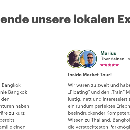
nde unsere lokalen Ex
Marius
Über deinen L
Inside Market Tour!
in Bangkok
Wir waren zu zweit und ha
 nie Bangkok
„Floating“ und den „Train“ M
r den
lustig, nett und interessiert
enturen haben
ein rundum perfektes Erlebn
äre zu kurz
beeindruckender Kompetenz 
bereits
Wissen zu Thailand, Bangko
amilie einen
die verstecktesten Parkmögli