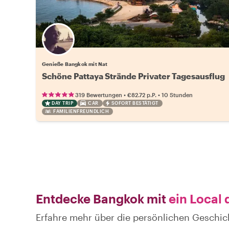
Genieße Bangkok mit Nat
Schöne Pattaya Strände Privater Tagesausflug
•
•
319 Bewertungen
€82.72
p.P.
10 Stunden
DAY TRIP
CAR
SOFORT BESTÄTIGT
FAMILIENFREUNDLICH
Entdecke Bangkok mit
ein Local 
Erfahre mehr über die persönlichen Geschi