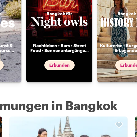
r
Bangkok für
Bangkok 
unst &
Nachtleben • Bars • Street
Kulturerbe • Burg
kurse
...
Food • Sonnenuntergänge
...
& Legende
Erkunden
Erkund
hmungen in Bangkok