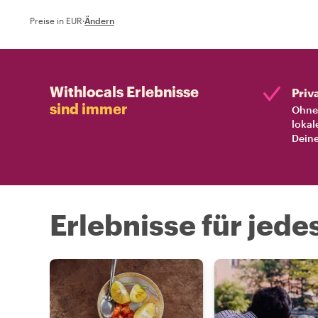
Preise in EUR
·
Ändern
Withlocals Erlebnisse
Priv
sind immer
Ohne 
lokal
Deine
Erlebnisse für jede