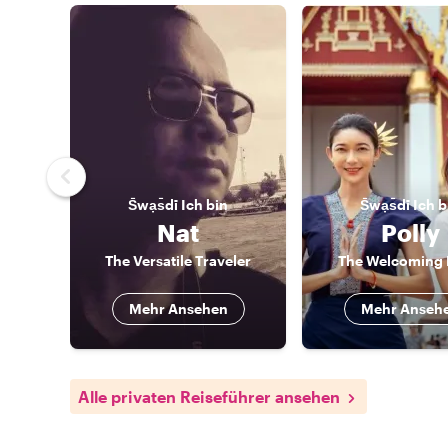
S̄wạs̄dī
Ich bin
S̄wạs̄dī
Ich b
Nat
Polly
The Versatile Traveler
The Welcoming 
Mehr Ansehen
Mehr Anseh
Alle privaten Reiseführer ansehen