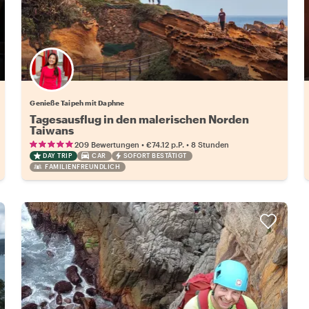
Genieße Taipeh mit Daphne
Tagesausflug in den malerischen Norden
Taiwans
•
•
209 Bewertungen
€74.12
p.P.
8 Stunden
DAY TRIP
CAR
SOFORT BESTÄTIGT
FAMILIENFREUNDLICH