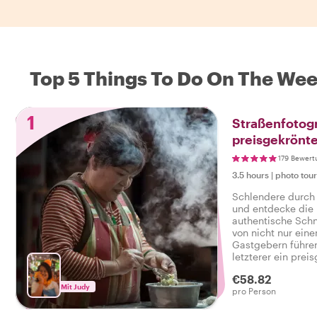
Top 5 Things To Do On The Wee
1
Straßenfotogr
preisgekrönte
179 Bewert
3.5 hours
|
photo tou
Schlendere durch 
und entdecke die 
authentische Sch
von nicht nur ein
Gastgebern führen
letzterer ein prei
Finalist der 'Hasse
€58.82
Perfekt für alle F
Mit Judy
pro Person