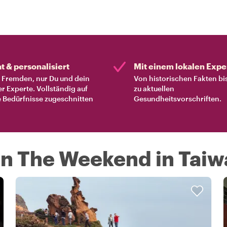
at & personalisiert
Mit einem lokalen Expe
Fremden, nur Du und dein
Von historischen Fakten bi
er Experte. Vollständig auf
zu aktuellen
 Bedürfnisse zugeschnitten
Gesundheitsvorschriften.
On The Weekend in Tai