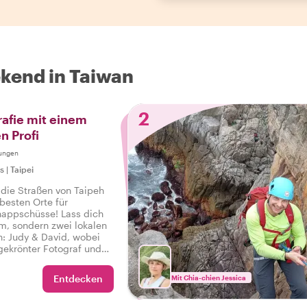
kend in Taiwan
2
afie mit einem
n Profi
ungen
rs
|
Taipei
die Straßen von Taipeh
besten Orte für
nappschüsse! Lass dich
em, sondern zwei lokalen
: Judy & David, wobei
sgekrönter Fotograf und
lblad Masters' ist.
otografie-Liebhaber!
Entdecken
Mit Chia-chien Jessica