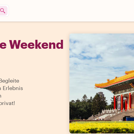
he Weekend
egleite
 Erlebnis
n
rivat!