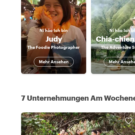
Nǐ hǎo
Ich bin
Nǐ hǎo
Ich b
Judy
The Foodie Photographer
The Adventure S
Mehr Ansehen
Mehr Anseh
7 Unternehmungen Am Wochene