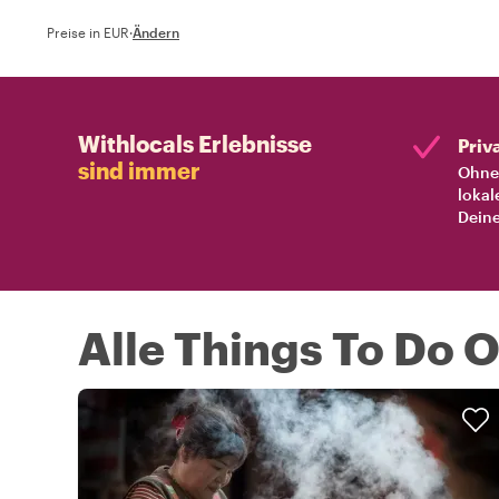
Preise in EUR
·
Ändern
Withlocals Erlebnisse
Priv
sind immer
Ohne 
lokal
Deine
Alle Things To Do 