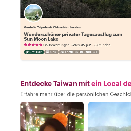
Genieße Taipeh mit Chia-chien Jessica
Wunderschöner privater Tagesausflug zum
Sun Moon Lake
•
•
175 Bewertungen
€132.35
p.P.
8 Stunden
DAY TRIP
CAR
FAMILIENFREUNDLICH
Entdecke Taiwan mit
ein Local d
Erfahre mehr über die persönlichen Geschic