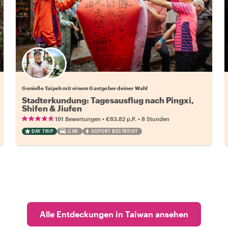
Wähle deinen Lieblingsgastgeber
Genieße Taipeh mit einem Gastgeber deiner Wahl
Stadterkundung: Tagesausflug nach Pingxi,
Shifen & Jiufen
•
•
191 Bewertungen
€83.82
p.P.
8 Stunden
DAY TRIP
CAR
SOFORT BESTÄTIGT
Alle Entdeckungen in Taiwan ansehen