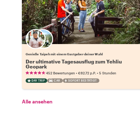
Wähle deinen Lieblingsgastgeber
Genieße Taipeh mit einem Gastgeber deiner Wahl
Der ultimative Tagesausflug zum Yehliu
Geopark
•
•
452 Bewertungen
€82.72
p.P.
5 Stunden
DAY TRIP
CAR
SOFORT BESTÄTIGT
Alle ansehen