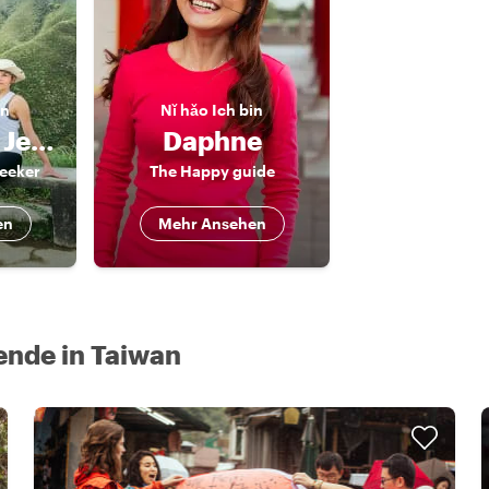
in
Nǐ hǎo
Ich bin
Chia-chien Jessica
Daphne
eeker
The Happy guide
en
Mehr Ansehen
nde in Taiwan