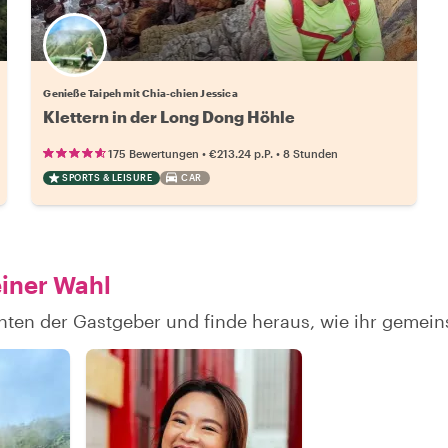
Genieße Taipeh mit Chia-chien Jessica
Klettern in der Long Dong Höhle
•
•
175 Bewertungen
€213.24
p.P.
8 Stunden
SPORTS & LEISURE
CAR
einer Wahl
hten der Gastgeber und finde heraus, wie ihr geme