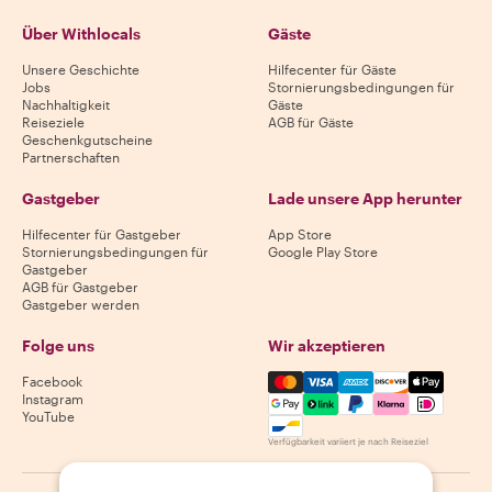
Über Withlocals
Gäste
Unsere Geschichte
Hilfecenter für Gäste
Jobs
Stornierungsbedingungen für
Nachhaltigkeit
Gäste
Reiseziele
AGB für Gäste
Geschenkgutscheine
Partnerschaften
Gastgeber
Lade unsere App herunter
Hilfecenter für Gastgeber
App Store
Stornierungsbedingungen für
Google Play Store
Gastgeber
AGB für Gastgeber
Gastgeber werden
Folge uns
Wir akzeptieren
Mastercard, Visa, Amex, Di
Facebook
Instagram
YouTube
Verfügbarkeit variiert je nach Reiseziel