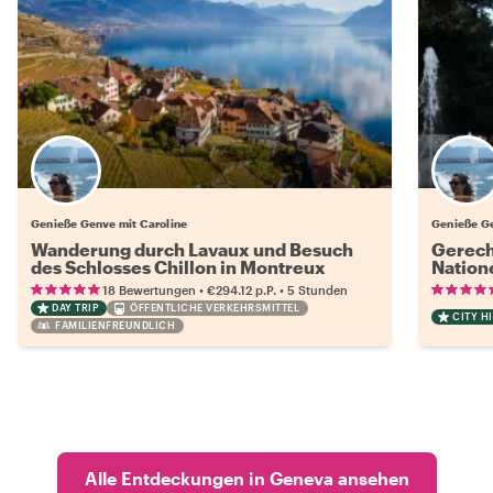
Genieße Genve mit Caroline
Genieße Ge
Wanderung durch Lavaux und Besuch
Gerecht
des Schlosses Chillon in Montreux
Nation
Genf
•
•
18 Bewertungen
€294.12
p.P.
5 Stunden
DAY TRIP
ÖFFENTLICHE VERKEHRSMITTEL
CITY H
FAMILIENFREUNDLICH
Alle Entdeckungen in Geneva ansehen