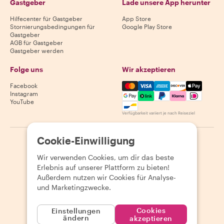
Gastgeber
Lade unsere App herunter
Hilfecenter für Gastgeber
App Store
Stornierungsbedingungen für
Google Play Store
Gastgeber
AGB für Gastgeber
Gastgeber werden
Folge uns
Wir akzeptieren
Mastercard, Visa, Amex, Di
Facebook
Instagram
YouTube
Verfügbarkeit variiert je nach Reiseziel
Cookie-Einwilligung
©
2026
Withlocals.com
|
Datenschutzerklärung
|
Cookies
|
Seitenübersicht
Wir verwenden Cookies, um dir das beste
Erlebnis auf unserer Plattform zu bieten!
Außerdem nutzen wir Cookies für Analyse-
und Marketingzwecke.
Cookies
Einstellungen
ändern
akzeptieren