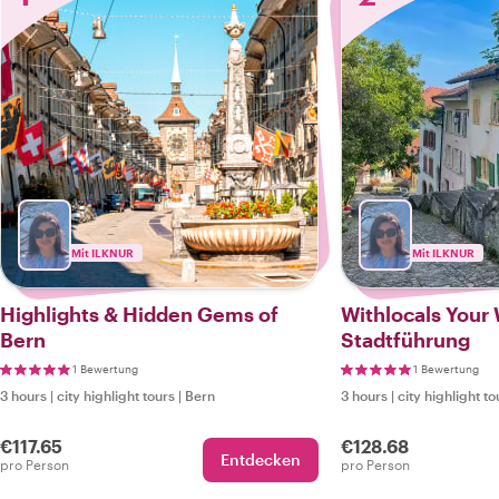
Mit ILKNUR
Mit ILKNUR
Highlights & Hidden Gems of
Withlocals Your 
Bern
Stadtführung
1 Bewertung
1 Bewertung
3 hours
|
city highlight tours
|
Bern
3 hours
|
city highlight to
€117.65
€128.68
Entdecken
pro Person
pro Person