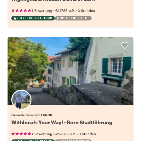
•
•
1 Bewertung
€117.65
p.P.
3 Stunden
CITY HIGHLIGHT TOUR
SOFORT BESTÄTIGT
Genieße Bern mit ILKNUR
Withlocals Your Way! - Bern Stadtführung
•
•
1 Bewertung
€128.68
p.P.
3 Stunden