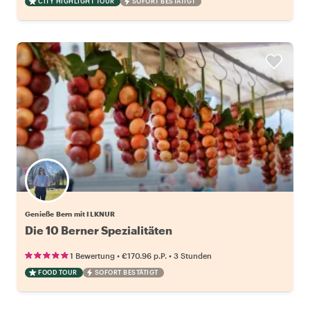
CITY HIGHLIGHT TOUR
SOFORT BESTÄTIGT
Genieße Bern mit ILKNUR
Die 10 Berner Spezialitäten
•
•
1 Bewertung
€170.96
p.P.
3 Stunden
FOOD TOUR
SOFORT BESTÄTIGT