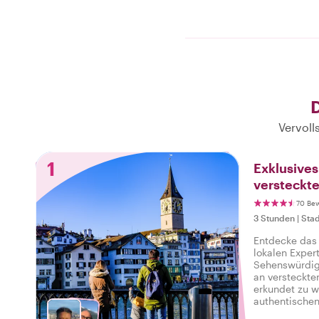
D
Vervoll
1
Exklusives
versteckt
70 Be
3 Stunden
|
Stad
Entdecke das 
lokalen Exper
Sehenswürdigk
an versteckte
erkundet zu w
authentischen
Tour, die ein