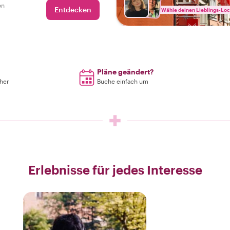
en Straßen und fesselnden
on
Entdecken
Wähle deinen Lieblings-Loc
erspricht. Erlebe die Essenz
 nie zuvor!
Pläne geändert?
rher
Buche einfach um
Erlebnisse für jedes Interesse