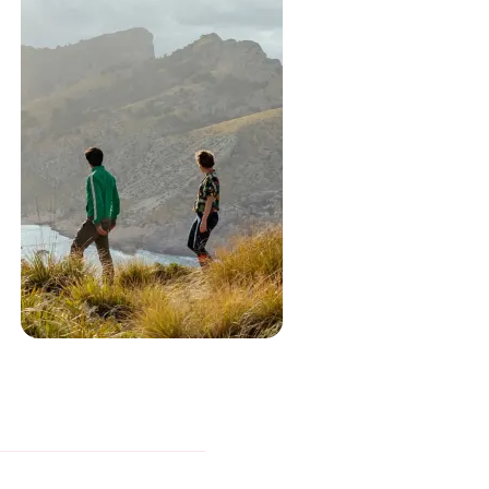
Switzerland für
adventurers
Boat Rides • Wildlife & Nature • Day
Trips
Entdecken