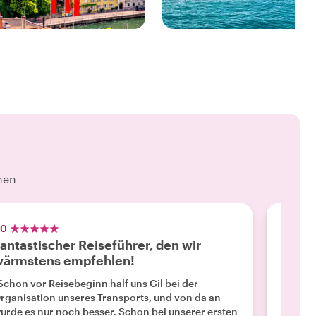
7 ERLEBNISSE
18 ERLEBNISSE
ENIESSE UNSERE
GENIESSE UNSERE
Lucerne
Zürich
hen
.0
5.0
antastischer Reiseführer, den wir
Hervo
wärmstens empfehlen!
"Gil wa
sympath
Schon vor Reisebeginn half uns Gil bei der
Orten g
rganisation unseres Transports, und von da an
Wir hab
rde es nur noch besser. Schon bei unserer ersten