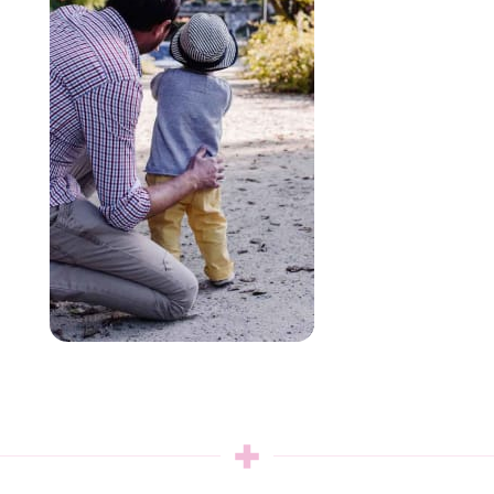
Switzerland für
families
Treasure Hunts • Arts & Crafts •
Cooking Classes
Entdecken