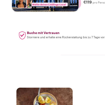
€119
ihre lebendig
pro Pers
Wähle deinen Lieblings-Local
Geschichten v
von Zürich wie
Buche mit Vertrauen
Storniere und erhalte eine Rückerstattung bis zu 7 Tage vo