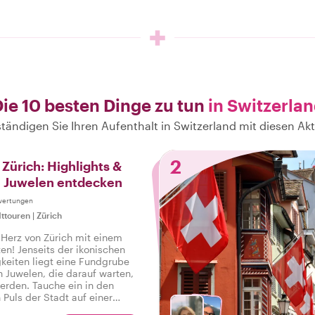
ie 10 besten Dinge zu tun
in Switzerla
ständigen Sie Ihren Aufenthalt in Switzerland mit diesen Akt
2
 Zürich: Highlights &
e Juwelen entdecken
wertungen
ttouren
|
Zürich
Herz von Zürich mit einem
ten! Jenseits der ikonischen
eiten liegt eine Fundgrube
n Juwelen, die darauf warten,
erden. Tauche ein in den
 Puls der Stadt auf einer
e unvergessliche Reise durch