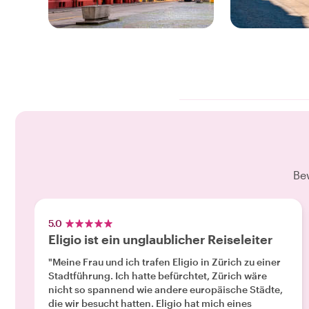
9 ERLEBNISSE
5 ERLEBNISSE
GENIESSE UNSERE
GENIESSE UNS
Basel
Bern
Be
5.0
Eligio ist ein unglaublicher Reiseleiter
"Meine Frau und ich trafen Eligio in Zürich zu einer
Stadtführung. Ich hatte befürchtet, Zürich wäre
nicht so spannend wie andere europäische Städte,
die wir besucht hatten. Eligio hat mich eines