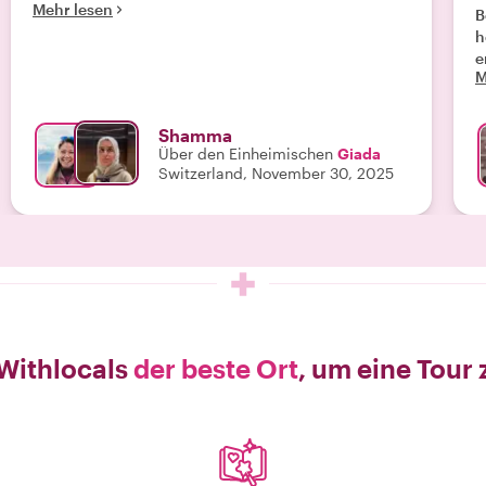
Mehr lesen
B
h
e
M
S
A
G
Shamma
l
Über den Einheimischen
Giada
I
Switzerland, November 30, 2025
F
a
w
Withlocals
der beste Ort
, um eine Tour