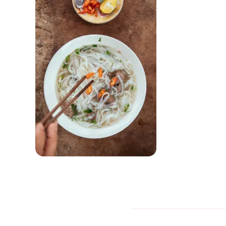
Switzerland für
foodies
Home Dinners • Local Delicacies •
Food Markets
Entdecken