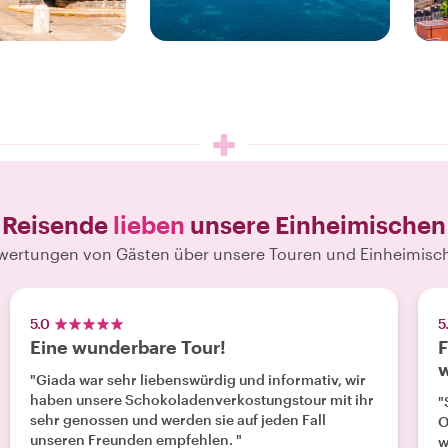
18 ERLEBNISSE
ERE
GENIESSE UNSERE
G
Geneva
Reisende
lieben
unsere Einheimischen
wertungen von Gästen über unsere Touren und Einheimisc
5.0
5
Eine wunderbare Tour!
F
"Giada war sehr liebenswürdig und informativ, wir
haben unsere Schokoladenverkostungstour mit ihr
"
sehr genossen und werden sie auf jeden Fall
O
unseren Freunden empfehlen. "
wu