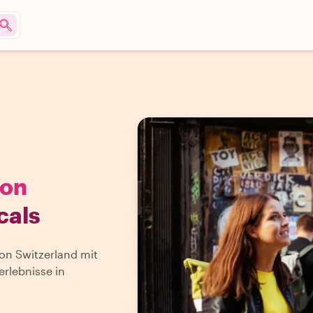
von
cals
on Switzerland mit
rlebnisse in