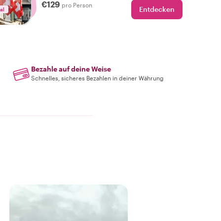
€129
Juwelen in den Vierteln – Ihre Wünsche
pro Person
Entdecken
al
sind uns Befehl! Erkunden Sie mit einem
Einheimischen und erleben Sie Zürich wie
nie zuvor!
Bezahle auf deine Weise
Schnelles, sicheres Bezahlen in deiner Währung