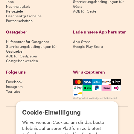
Jobs
Stornierungsbedingungen für
Nachhaltigkeit
Gäste
Reiseziele
AGB für Gäste
Geschenkgutscheine
Partnerschaften
Gastgeber
Lade unsere App herunter
Hilfecenter für Gastgeber
App Store
Stornierungsbedingungen für
Google Play Store
Gastgeber
AGB für Gastgeber
Gastgeber werden
Folge uns
Wir akzeptieren
Mastercard, Visa, Amex, Di
Facebook
Instagram
YouTube
Verfügbarkeit variiert je nach Reiseziel
Cookie-Einwilligung
©
2026
Withlocals.com
|
Datenschutzerklärung
|
Cookies
|
Wir verwenden Cookies, um dir das beste
Seitenübersicht
Erlebnis auf unserer Plattform zu bieten!