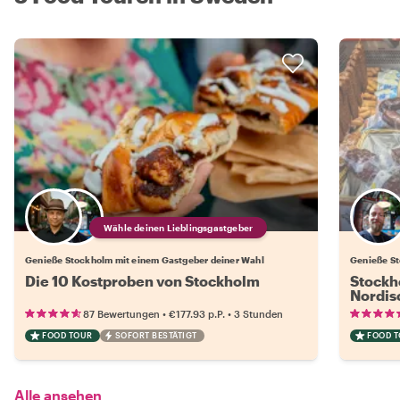
Wähle deinen Lieblingsgastgeber
Genieße Stockholm mit einem Gastgeber deiner Wahl
Genieße St
Die 10 Kostproben von Stockholm
Stockh
Nordis
•
•
87 Bewertungen
€177.93
p.P.
3 Stunden
FOOD TOUR
SOFORT BESTÄTIGT
FOOD 
Alle ansehen