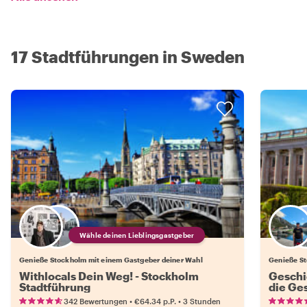
17 Stadtführungen in Sweden
Wähle deinen Lieblingsgastgeber
Genieße Stockholm mit einem Gastgeber deiner Wahl
Genieße St
Withlocals Dein Weg! - Stockholm
Geschi
Stadtführung
die Ges
•
•
342 Bewertungen
€64.34
p.P.
3 Stunden