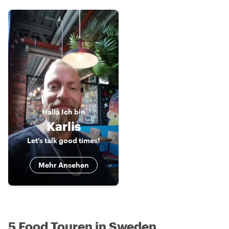
Hallå
Ich bin
Karlis
Let's talk good times!
Mehr Ansehen
5 Food Touren in Sweden