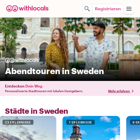
Registrieren
Abendtouren in Sweden
Entdecken
Dein Weg
Personalisierte Stadttouren mit lokalen Gastgebern.
Mehr erfahren
Städte in Sweden
23 ERLEBNISSE
7 ERLEBNISSE
6 E