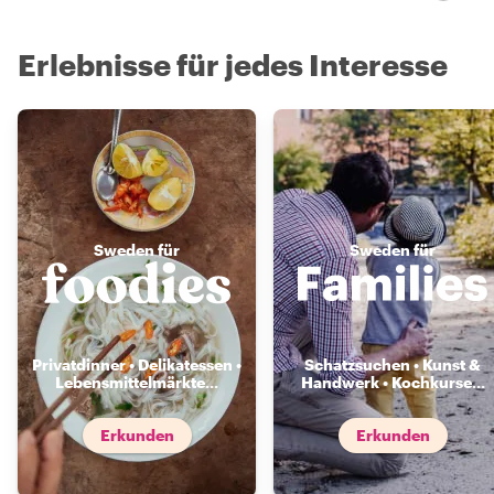
Erlebnisse für jedes Interesse
Sweden für
Sweden für
Privatdinner • Delikatessen •
Schatzsuchen • Kunst &
Lebensmittelmärkte
...
Handwerk • Kochkurse
...
Erkunden
Erkunden