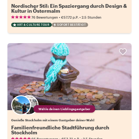
Nordischer Stil: Ein Spaziergang durch Design &
Kultur in Östermalm
•
•
76 Bewertungen
€57.72
p.P.
2.5 Stunden
ART & CULTURE TOUR
SOFORT BESTÄTIGT
Wähle deinen Lieblingsgastgeber
Genieße Stockholm mit einem Gastgeber deiner Wahl
Familienfreundliche Stadtführung durch
Stockholm
•
•
66 Bewertungen
€53.31
p.P.
2.5 Stunden