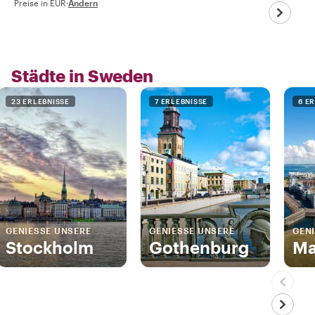
Preise in EUR
·
Ändern
Städte in Sweden
23 ERLEBNISSE
7 ERLEBNISSE
6 E
GENIESSE UNSERE
GENIESSE UNSERE
GENI
Stockholm
Gothenburg
Ma