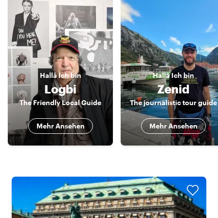
Hallå
Ich bin
Hallå
Ich bin
Logbi
Zenid
The Friendly Local Guide
The journalistic tour guide
Mehr Ansehen
Mehr Ansehen