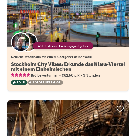
Wähle deinen Lieblingsgastgeber
Genieße Stockholm mit einem Gastgeber deiner Wahl
Stockholm City Vibes: Erkunde das Klara-Viertel
mit einem Einheimischen
•
•
156 Bewertungen
€62.50
p.P.
3 Stunden
TOUR
SOFORT BESTÄTIGT