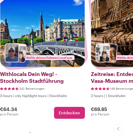
Wähle deinen liebsten Local aus
Wähle dein
Withlocals Dein Weg! -
Zeitreise: Entde
Stockholm Stadtführung
Vasa-Museum mi
Guide
342 Bewertungen
148 Bewertung
3 hours
|
city highlight tours
|
Stockholm
2 hours
|
|
Stockholm
€64.34
€69.85
Entdecken
pro Person
pro Person