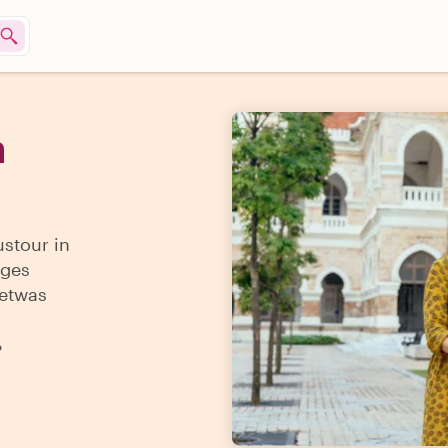
n
ustour in
iges
 etwas
%