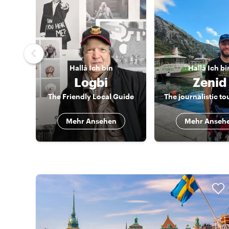
Hallå
Ich bin
Hallå
Ich bi
Logbi
Zenid
The Friendly Local Guide
The journalistic to
Mehr Ansehen
Mehr Anseh