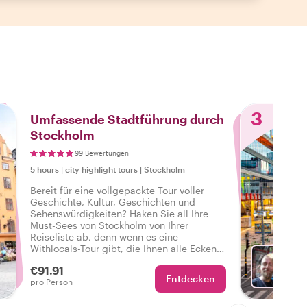
3
Umfassende Stadtführung durch
Stockholm
99 Bewertungen
5 hours
|
city highlight tours
|
Stockholm
Bereit für eine vollgepackte Tour voller
Geschichte, Kultur, Geschichten und
Sehenswürdigkeiten? Haken Sie all Ihre
Must-Sees von Stockholm von Ihrer
Reiseliste ab, denn wenn es eine
Withlocals-Tour gibt, die Ihnen alle Ecken
und Winkel der Stadt zeigt, dann ist es
€91.91
diese komplette und personalisierte Tour
Entdecken
Wä
pro Person
durch Stockholm.