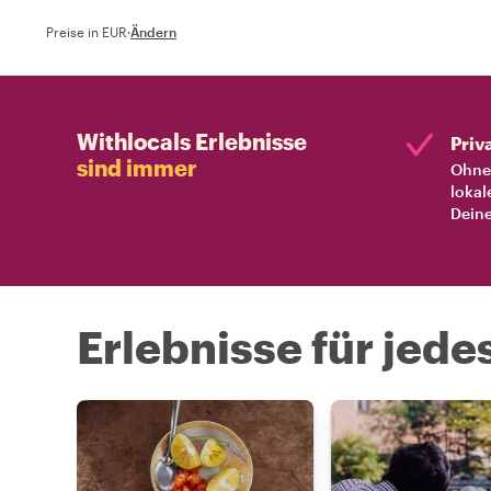
Preise in EUR
·
Ändern
Withlocals Erlebnisse
Priv
sind immer
Ohne 
lokal
Deine
Erlebnisse für jede