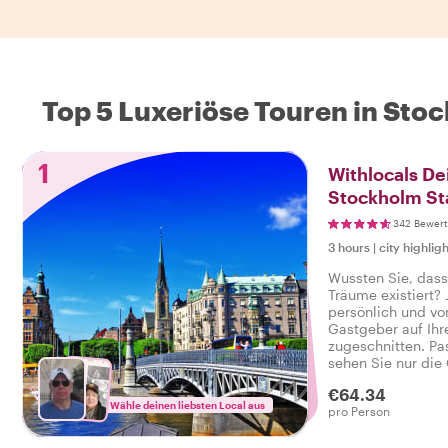
Top 5 Luxeriöse Touren in Sto
1
Withlocals De
Stockholm St
342 Bewer
3 hours
|
city highligh
Wussten Sie, dass
Träume existiert? 
persönlich und vo
Gastgeber auf Ihr
zugeschnitten. Pa
sehen Sie nur die 
wecken. Von klass
€64.34
Sehenswürdigkeite
Wähle deinen liebsten Local aus
pro Person
Spaziergängen dur
Wünsche sind uns 