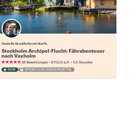
Genieße Stockholm mit Karlis
Stockholm Archipel-Flucht: Fährabenteuer
nach Vaxholm
•
•
28 Bewertungen
€112.13
p.P.
4.5 Stunden
TOUR
ÖFFENTLICHE VERKEHRSMITTEL