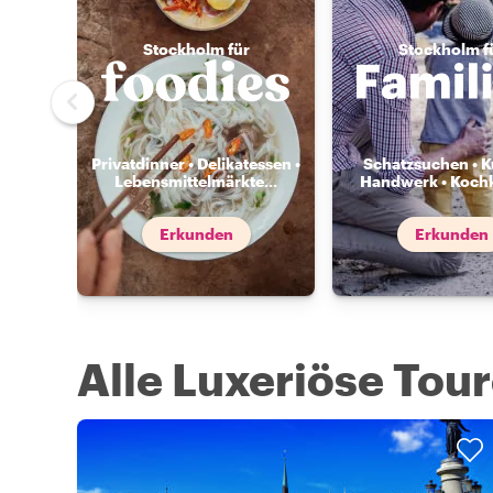
Stockholm für
Stockholm f
Privatdinner • Delikatessen •
Schatzsuchen • K
Lebensmittelmärkte
...
Handwerk • Koch
Erkunden
Erkunden
Alle Luxeriöse Tou