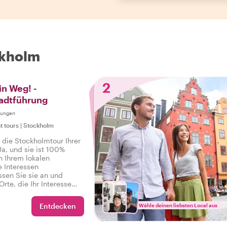
ckholm
2
in Weg! -
adtführung
tungen
t tours
|
Stockholm
 die Stockholmtour Ihrer
Ja, und sie ist 100%
n Ihrem lokalen
e Interessen
ssen Sie sie an und
Orte, die Ihr Interesse
ischen
n bis hin zu
Entdecken
Wähle deinen liebsten Local aus
ch Viertel – Ihre
Befehl!