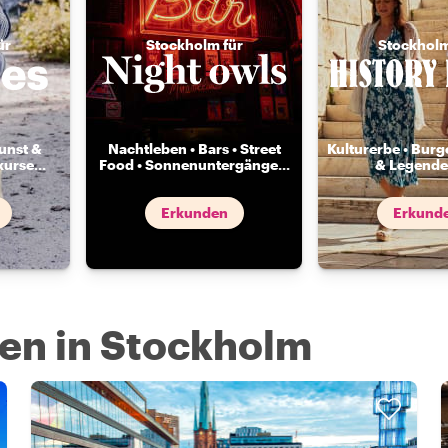
ür
Stockholm für
Stockholm
unst &
Nachtleben • Bars • Street
Kulturerbe • Burg
kurse
...
Food • Sonnenuntergänge
...
& Legende
Erkunden
Erkund
ren in Stockholm