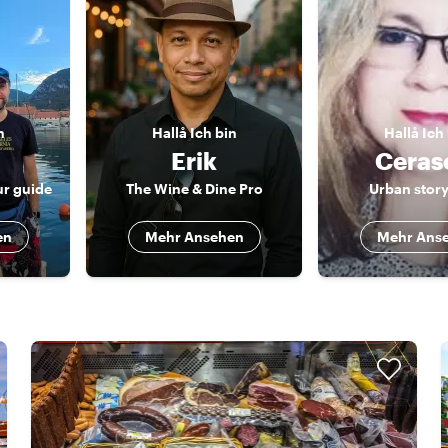
n
Hallå
Ich bin
Hallå
Ich
Erik
Ceras
ur guide
The Wine & Dine Pro
Urban story
en
Mehr Ansehen
Mehr Ans