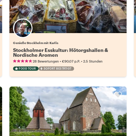
Genieße Stockholm mit Karlis
Stockholmer Esskultur: Hötorgshallen &
Nordische Aromen
•
•
28 Bewertungen
€90.07
p.P.
2.5 Stunden
FOOD TOUR
SOFORT BESTÄTIGT