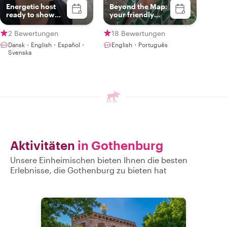
Energetic host
Beyond the Map:
ready to show
your friendly
you the city!
guide to
incredible
2 Bewertungen
18 Bewertungen
Gothenburg
Dansk・English・Español・
English・Português
Svenska
Aktivitäten
in Gothenburg
Unsere Einheimischen bieten Ihnen die besten
Erlebnisse, die Gothenburg zu bieten hat