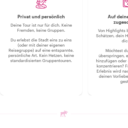
Privat und persönlich
Auf dein
zugesc
Deine Tour ist nur für dich. Keine
Fremden, keine Gruppen.
Von Highlights 
Schätzen, dein H
Du erlebst die Stadt eins zu eins
dic
(oder mit deiner eigenen
Reisegruppe) auf eine entspannte,
Möchtest d
persönliche Art. Kein Hetzen, keine
überspringen, 
standardisierten Gruppentouren.
hinzufügen oder 
konzentrieren? F
Erlebnis wird n
deinen Vorlieb
gest