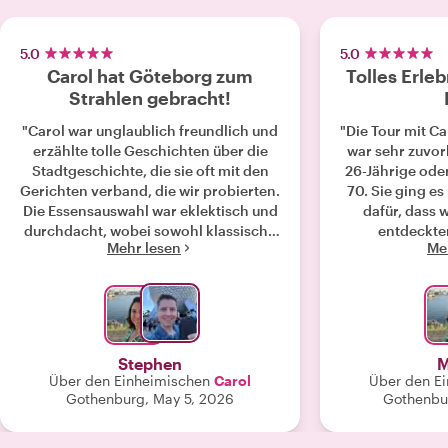
5.0
5.0
Carol hat Göteborg zum
Tolles Erleb
Strahlen gebracht!
"Carol war unglaublich freundlich und
"Die Tour mit Ca
erzählte tolle Geschichten über die
war sehr zuvo
Stadtgeschichte, die sie oft mit den
26-Jährige oder
Gerichten verband, die wir probierten.
70. Sie ging es
Die Essensauswahl war eklektisch und
dafür, dass 
durchdacht, wobei sowohl klassische
entdeckten
Mehr lesen
Me
Grundnahrungsmittel als auch
Reiseroute, 
Gerichte hervorgehoben wurden, die
Busfahrt ein
die Einheimischen zu Hause genießen.
Großmutter die
Es war ein sehr denkwürdiges
lassen. Sie erz
Erlebnis, das mir das Gefühl gab,
Stadt und
Göteborg wirklich näher zu sein.
Geschichte. Ab
Stephen
M
Tusen tack Carol!"
Tolle R
Über den Einheimischen
Carol
Über den E
Gothenburg, May 5, 2026
Gothenbur