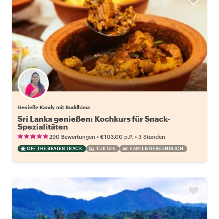
Genieße Kandy mit Buddhima
Sri Lanka genießen: Kochkurs für Snack-
Spezialitäten
•
•
290 Bewertungen
€103.00
p.P.
3 Stunden
OFF THE BEATEN TRACK
TUKTUK
FAMILIENFREUNDLICH