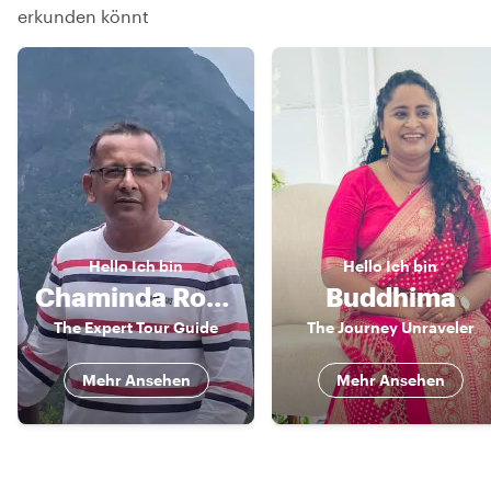
erkunden könnt
Hello
Ich bin
Hello
Ich bin
Chaminda Roshan
Buddhima
The Expert Tour Guide
The Journey Unraveler
Mehr Ansehen
Mehr Ansehen