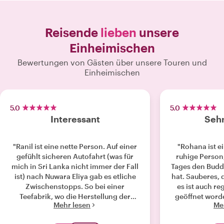
Reisende
lieben
unsere
Einheimischen
Bewertungen von Gästen über unsere Touren und
Einheimischen
5.0
5.0
Interessant
Sehr
"Ranil ist eine nette Person. Auf einer
"Rohana ist 
gefühlt sicheren Autofahrt (was für
ruhige Person,
mich in Sri Lanka nicht immer der Fall
Tages den Budd
ist) nach Nuwara Eliya gab es etliche
hat. Sauberes, 
Zwischenstopps. So bei einer
es ist auch r
Teefabrik, wo die Herstellung der
geöffnet word
Mehr lesen
Me
verschiedenen Teesorten sehr
gerne auf Sond
ausführlich erklärt wird, mit
Es war ein tolle