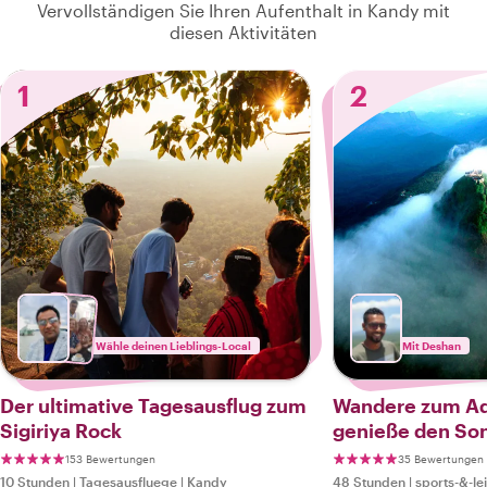
Vervollständigen Sie Ihren Aufenthalt in Kandy mit
diesen Aktivitäten
1
2
Wähle deinen Lieblings-Local
Mit Deshan
Der ultimative Tagesausflug zum
Wandere zum Ad
Sigiriya Rock
genieße den So
153 Bewertungen
35 Bewertungen
10 Stunden
|
Tagesausfluege
|
Kandy
48 Stunden
|
sports-&-le