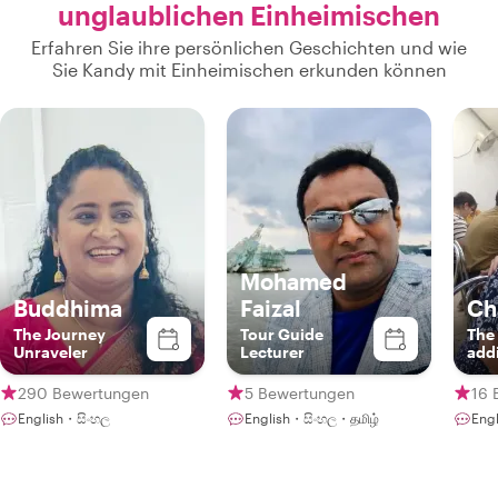
unglaublichen Einheimischen
Erfahren Sie ihre persönlichen Geschichten und wie
Sie Kandy mit Einheimischen erkunden können
Mohamed
Buddhima
Faizal
Ch
The Journey
Tour Guide
The 
Unraveler
Lecturer
addi
auth
Lan
290 Bewertungen
5 Bewertungen
16 
inte
English・සිංහල
English・සිංහල・தமிழ்
Eng
gem