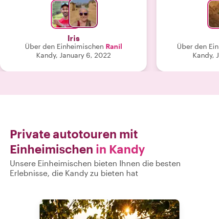
anschließender Teeverköstigung.
gesehen,
Ranil geht auch gerne auf
Sonderwünsche ein."
Iris
Über den Einheimischen
Ranil
Über den Ei
Kandy, January 6, 2022
Kandy, 
Private autotouren mit
Einheimischen
in Kandy
Unsere Einheimischen bieten Ihnen die besten
Erlebnisse, die Kandy zu bieten hat