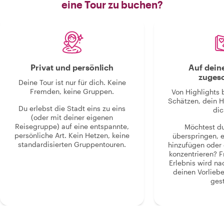
eine Tour zu buchen?
Privat und persönlich
Auf dein
zugesc
Deine Tour ist nur für dich. Keine
Fremden, keine Gruppen.
Von Highlights 
Schätzen, dein H
Du erlebst die Stadt eins zu eins
dic
(oder mit deiner eigenen
Reisegruppe) auf eine entspannte,
Möchtest d
persönliche Art. Kein Hetzen, keine
überspringen, 
standardisierten Gruppentouren.
hinzufügen oder 
konzentrieren? F
Erlebnis wird n
deinen Vorlieb
gest