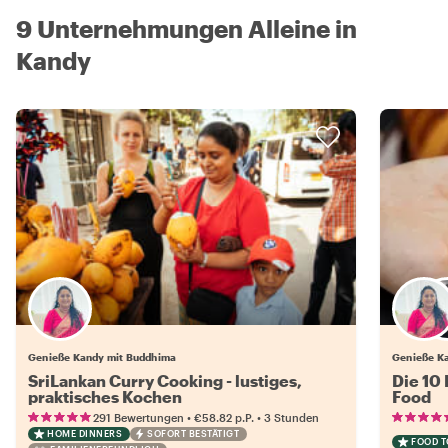
9 Unternehmungen Alleine in
Kandy
Genieße Kandy mit Buddhima
Genieße Ka
SriLankan Curry Cooking - lustiges,
Die 10
praktisches Kochen
Food
•
•
291 Bewertungen
€58.82
p.P.
3 Stunden
HOME DINNERS
SOFORT BESTÄTIGT
FOOD 