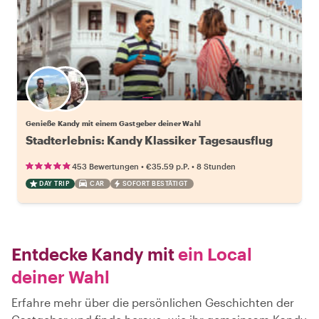
Wähle deinen Lieblingsgastgeber
Genieße Kandy mit einem Gastgeber deiner Wahl
Stadterlebnis: Kandy Klassiker Tagesausflug
•
•
453 Bewertungen
€35.59
p.P.
8 Stunden
DAY TRIP
CAR
SOFORT BESTÄTIGT
Entdecke Kandy mit
ein Local
deiner Wahl
Erfahre mehr über die persönlichen Geschichten der