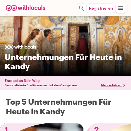
Registrieren
Unternehmungen Für Heute in
Kandy
Entdecken
Dein Weg
Personalisierte Stadttouren mit lokalen Gastgebern.
Mehr erfahren
Top 5 Unternehmungen Für
Heute in Kandy
1
2