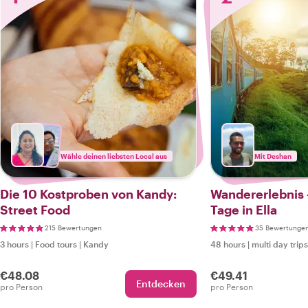
Wähle deinen liebsten Local aus
Mit Deshan
Die 10 Kostproben von Kandy:
Wandererlebnis 
Street Food
Tage in Ella
215 Bewertungen
35 Bewertunge
3 hours
|
Food tours
|
Kandy
48 hours
|
multi day trips
€48.08
€49.41
Entdecken
pro Person
pro Person