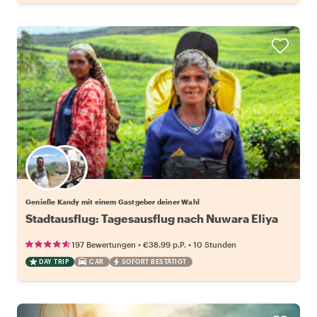
Wähle deinen Lieblingsgastgeber
Genieße Kandy mit einem Gastgeber deiner Wahl
Stadtausflug: Tagesausflug nach Nuwara Eliya
•
•
197 Bewertungen
€38.99
p.P.
10 Stunden
DAY TRIP
CAR
SOFORT BESTÄTIGT