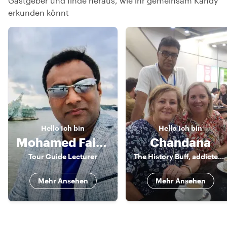
Gastgeber und finde heraus, wie ihr gemeinsam Kandy
erkunden könnt
Hello
Ich bin
Hello
Ich bin
Mohamed Faizal
Chandana
Tour Guide Lecturer
The History Buff, addicted to authentic Sri Lankan food and interested in gems
Mehr Ansehen
Mehr Ansehen