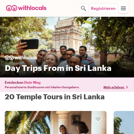
Registrieren
Day Trips From in Sri Lanka
Entdecken
Dein Weg
Personalisierte Stadttouren mit lokalen Gastgebern.
Mehr erfahren
20 Temple Tours in Sri Lanka