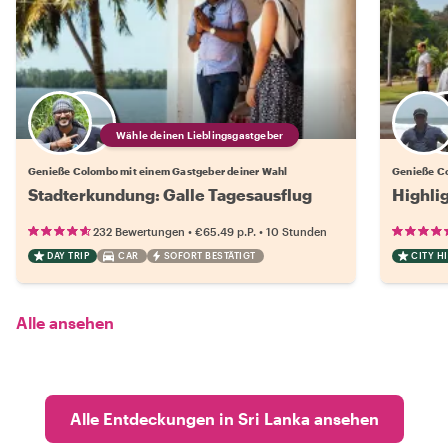
Wähle deinen Lieblingsgastgeber
Genieße Colombo mit einem Gastgeber deiner Wahl
Genieße Co
Stadterkundung: Galle Tagesausflug
Highli
•
•
232 Bewertungen
€65.49
p.P.
10 Stunden
DAY TRIP
CAR
SOFORT BESTÄTIGT
CITY H
Alle ansehen
Alle Entdeckungen in Sri Lanka ansehen