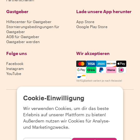
Gastgeber
Lade unsere App herunter
Hilfecenter für Gastgeber
App Store
Stornierungsbedingungen für
Google Play Store
Gastgeber
AGB für Gastgeber
Gastgeber werden
Folge uns
Wir akzeptieren
Mastercard, Visa, Amex, Di
Facebook
Instagram
YouTube
Verfügbarkeit variiert je nach Reiseziel
Cookie-Einwilligung
©
2026
Withlocals.com
|
Datenschutzerklärung
|
Cookies
|
Seitenübersicht
Wir verwenden Cookies, um dir das beste
Erlebnis auf unserer Plattform zu bieten!
Außerdem nutzen wir Cookies für Analyse-
und Marketingzwecke.