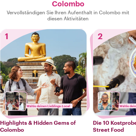
Colombo
Vervollständigen Sie Ihren Aufenthalt in Colombo mit
diesen Aktivitäten
1
2
Wähle deinen Lieblings-Local
Wähle dein
Highlights & Hidden Gems of
Die 10 Kostprob
Colombo
Street Food