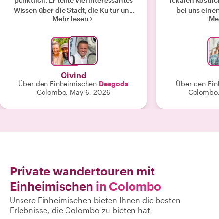
pünktlich. Er teilte viel interessantes
lokalen Köstlic
Wissen über die Stadt, die Kultur und
bei uns eine
Mehr lesen
Me
das lokale Leben und machte die
wunderbaren E
gesamte Reise sowohl entspannend
als auch unvergesslich. Wir hatten
auch das Gefühl, dass wir ein
ausgezeichnetes Preis-Leistungs-
Verhältnis hatten. Der Service war von
Oivind
Anfang bis Ende großzügig, gut
Über den Einheimischen
Deegoda
Über den Ein
organisiert und persönlich. Sehr zu
Colombo, May 6, 2026
Colombo,
empfehlen für alle, die Sri Lanka
besuchen!"
Private wandertouren mit
Einheimischen
in Colombo
Unsere Einheimischen bieten Ihnen die besten
Erlebnisse, die Colombo zu bieten hat