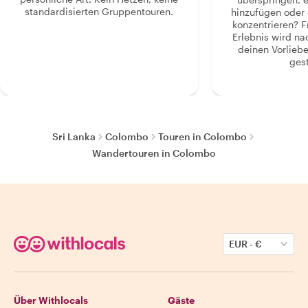
standardisierten Gruppentouren.
hinzufügen oder 
konzentrieren? F
Erlebnis wird n
deinen Vorlieb
gest
Sri Lanka
Colombo
Touren in Colombo
Wandertouren in Colombo
EUR
-
€
Über Withlocals
Gäste