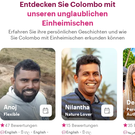
Entdecken Sie Colombo mit
unseren unglaublichen
Einheimischen
Erfahren Sie ihre persönlichen Geschichten und wie
Sie Colombo mit Einheimischen erkunden können
De
Anoj
Nilantha
Per
Flexible
Nature Lover
Aut
Sus
Exp
47 Bewertungen
15 Bewertungen
35 
Cey
English・සිංහල・English・
English・සිංහල
العربية・English・
Dee