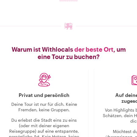
Warum ist Withlocals
der beste Ort
, um
eine Tour zu buchen?
Privat und persönlich
Auf dein
zugesc
Deine Tour ist nur für dich. Keine
Fremden, keine Gruppen.
Von Highlights 
Schätzen, dein H
Du erlebst die Stadt eins zu eins
dic
(oder mit deiner eigenen
Reisegruppe) auf eine entspannte,
Möchtest d
persönliche Art. Kein Hetzen, keine
überspringen, 