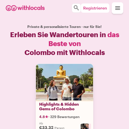
Registrieren
Private & personalisierte Touren - nur für Sie!
Erleben Sie Wandertouren in
das
Beste von
Colombo mit Withlocals
Highlights & Hidden
Gems of Colombo
4.8
·
329 Bewertungen
Ab
€33.32
+
5
/Person