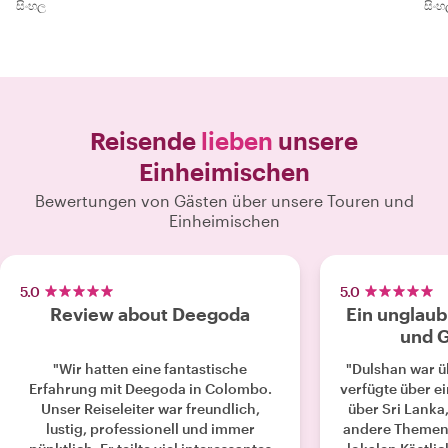
සිංහල
සිං
Reisende
lieben
unsere
Einheimischen
Bewertungen von Gästen über unsere Touren und
Einheimischen
5.0
5.0
Review about Deegoda
Ein unglaub
und G
"Wir hatten eine fantastische
"Dulshan war ü
Erfahrung mit Deegoda in Colombo.
verfügte über e
Unser Reiseleiter war freundlich,
über Sri Lank
lustig, professionell und immer
andere Themen.