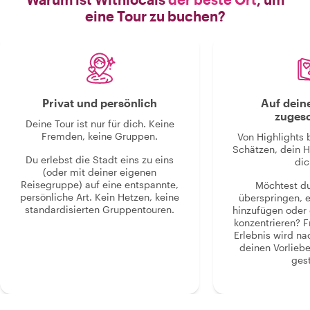
eine Tour zu buchen?
Privat und persönlich
Auf dein
zugesc
Deine Tour ist nur für dich. Keine
Fremden, keine Gruppen.
Von Highlights 
Schätzen, dein H
Du erlebst die Stadt eins zu eins
dic
(oder mit deiner eigenen
Reisegruppe) auf eine entspannte,
Möchtest d
persönliche Art. Kein Hetzen, keine
überspringen, 
standardisierten Gruppentouren.
hinzufügen oder 
konzentrieren? F
Erlebnis wird n
deinen Vorlieb
gest