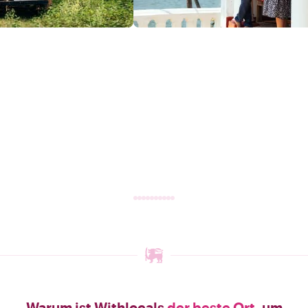
Warum ist Withlocals
der beste Ort
, um