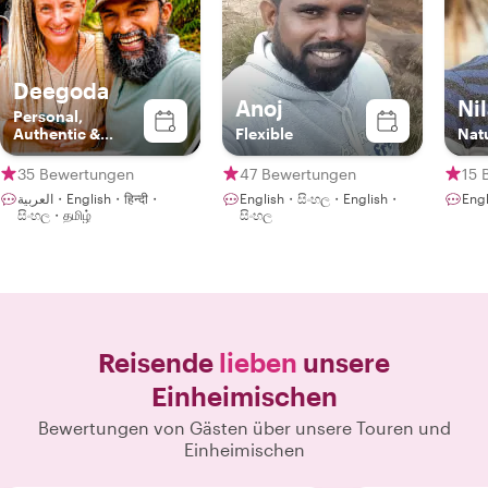
Deegoda
Anoj
Ni
Personal,
Authentic &
Flexible
Nat
Sustainable
Experience in
35 Bewertungen
47 Bewertungen
15 
Ceylon with
العربية・English・हिन्दी・
English・සිංහල・English・
Eng
Deegoda
සිංහල・தமிழ்
සිංහල
Reisende
lieben
unsere
Einheimischen
Bewertungen von Gästen über unsere Touren und
Einheimischen