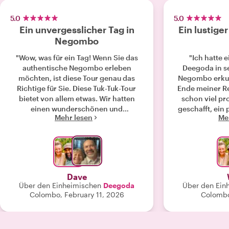
5.0
5.0
Ein unvergesslicher Tag in
Ein lustige
Negombo
"Wow, was für ein Tag! Wenn Sie das
"Ich hatte e
authentische Negombo erleben
Deegoda in se
möchten, ist diese Tour genau das
Negombo erkun
Richtige für Sie. Diese Tuk-Tuk-Tour
Ende meiner R
bietet von allem etwas. Wir hatten
schon viel pro
einen wunderschönen und
geschafft, ein 
Mehr lesen
Me
aufregenden Tag mit unserem
mich zu finden.
Reiseleiter und Fahrer Deegoda. Wir
ein super Guid
besichtigten verschiedene
informativ. Die
Sehenswürdigkeiten in Negombo und
Gegenden 
fuhren anschließend durch die Gassen
faszinierend 
außerhalb der Stadt, um einige lokale
Abschluss meine
Dave
Betriebe kennenzulernen. Wir erlebten
Über den Einheimischen
Deegoda
Über den Ein
ein traditionelles Negombo, das den
Colombo, February 11, 2026
Colombo
meisten Touristen verborgen bleibt.
Dank Deegoda haben wir heute ein
besseres Verständnis für den