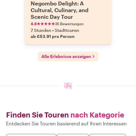
Negombo Delight: A
verschiedene Kulturen. Sein Englisch
Cultural, Culinary, and
ist perfekt und er hat uns den ganzen
Scenic Day Tour
Tag zum Lachen gebracht. Diese Tour
ist ein absolutes Muss in Negombo.
4.8
35 Bewertungen
Dave & Ali aus Australien"
7 Stunden
•
Stadttouren
ab €53.91 pro Person
Alle Erlebnisse anzeigen
Finden Sie Touren
nach Kategorie
Entdecken Sie Touren basierend auf Ihren Interessen