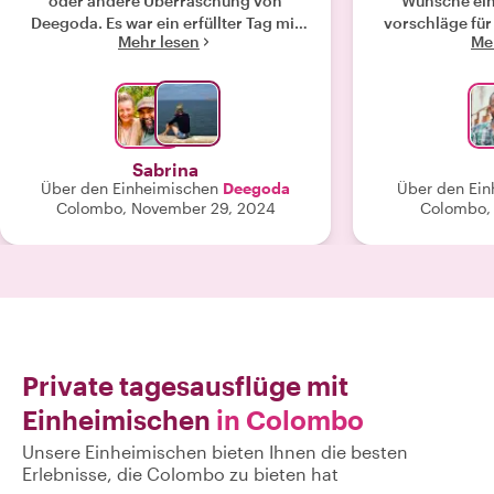
oder andere Überraschung von
Wünsche ein
Deegoda. Es war ein erfüllter Tag mit
vorschläge fü
Mehr lesen
Me
schönen Gespräche, vielen
waren somit i
Eindrücken und Erlebnissen. Am
was gar nicht 
Abend hat uns der Fahrer trotz
Aufschlag. Leider haben wir die
schwieriger Wetterverhältnisse
Abfahrtszeit
wohlbehütet in unser Hotel nach
beste möglic
Mirissa gebracht. "
waren erst um 22.30 z
Sabrina
sehr intress
Über den Einheimischen
Deegoda
Über den Ein
Insidertips 
Colombo, November 29, 2024
Colombo, 
Speisen (keine Turist
mit seiner Ene
Lachen ein To
Private tagesausflüge mit
Einheimischen
in Colombo
Unsere Einheimischen bieten Ihnen die besten
Erlebnisse, die Colombo zu bieten hat