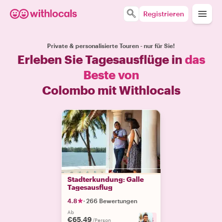
Registrieren
Private & personalisierte Touren - nur für Sie!
Erleben Sie Tagesausflüge in
das
Beste von
Colombo mit Withlocals
Stadterkundung: Galle
Tagesausflug
4.8
·
266 Bewertungen
Ab
€65.49
+
4
/Person