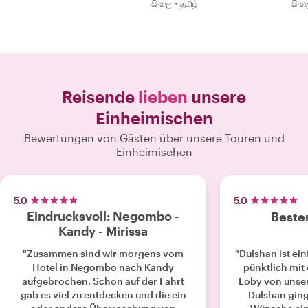
සිංහල・தமிழ்
සිංහ
Reisende
lieben
unsere
Einheimischen
Bewertungen von Gästen über unsere Touren und
Einheimischen
5.0
5.0
Eindrucksvoll: Negombo -
Bester
Kandy - Mirissa
"Zusammen sind wir morgens vom
"Dulshan ist ei
Hotel in Negombo nach Kandy
pünktlich mit
aufgebrochen. Schon auf der Fahrt
Loby von unse
gab es viel zu entdecken und die ein
Dulshan ging