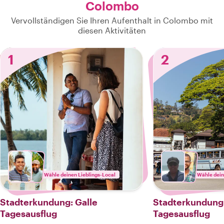
Colombo
Vervollständigen Sie Ihren Aufenthalt in Colombo mit
diesen Aktivitäten
1
2
Wähle deinen Lieblings-Local
Wähle dein
Stadterkundung: Galle
Stadterkundung
Tagesausflug
Tagesausflug