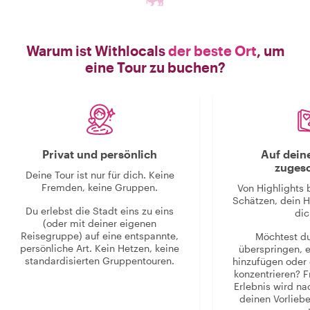
Warum ist Withlocals
der beste Ort
, um
eine Tour zu buchen?
Privat und persönlich
Auf dein
zugesc
Deine Tour ist nur für dich. Keine
Fremden, keine Gruppen.
Von Highlights 
Schätzen, dein H
Du erlebst die Stadt eins zu eins
dic
(oder mit deiner eigenen
Reisegruppe) auf eine entspannte,
Möchtest d
persönliche Art. Kein Hetzen, keine
überspringen, 
standardisierten Gruppentouren.
hinzufügen oder 
konzentrieren? F
Erlebnis wird n
deinen Vorlieb