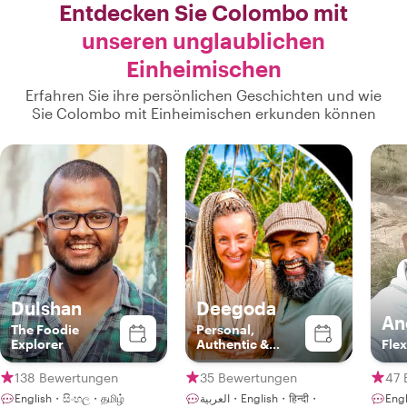
Entdecken Sie Colombo mit
unseren unglaublichen
Einheimischen
Erfahren Sie ihre persönlichen Geschichten und wie
Sie Colombo mit Einheimischen erkunden können
Dulshan
Deegoda
An
The Foodie
Personal,
Explorer
Authentic &
Flex
Sustainable
Experience in
138 Bewertungen
35 Bewertungen
47 
Ceylon with
English・සිංහල・தமிழ்
العربية・English・हिन्दी・
Eng
Deegoda