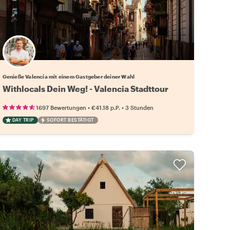
Wähle deinen Lieblingsgastgeber
Genieße Valencia mit einem Gastgeber deiner Wahl
Withlocals Dein Weg! - Valencia Stadttour
•
•
1697 Bewertungen
€41.18
p.P.
3 Stunden
DAY TRIP
SOFORT BESTÄTIGT