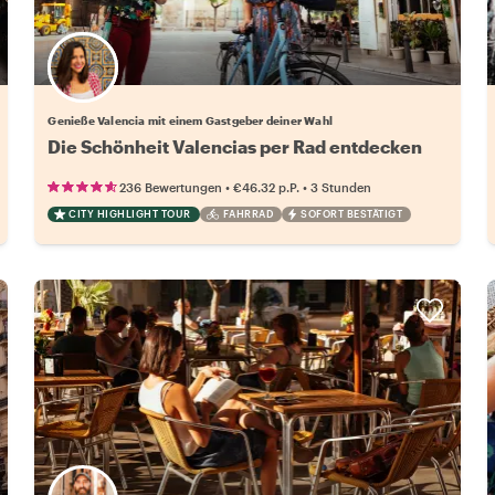
Wähle deinen Lieblingsgastgeber
Genieße Valencia mit einem Gastgeber deiner Wahl
Die Schönheit Valencias per Rad entdecken
•
•
236 Bewertungen
€46.32
p.P.
3 Stunden
CITY HIGHLIGHT TOUR
FAHRRAD
SOFORT BESTÄTIGT