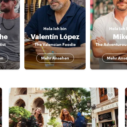
n
Hola
Ich bin
Hola
Ich 
phe
Valentín López
Mik
tist
The Valencian Foodie
The Adventurous
en
Mehr Ansehen
Mehr Ans