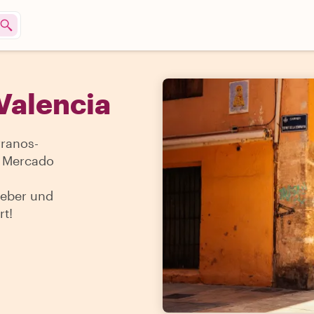
Valencia
rranos-
n Mercado
geber und
rt!