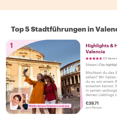
Top 5 Stadtführungen in Valen
1
Highlights &
Valencia
325 Bewer
3 hours
|
City highlig
Möchtest du das B
sehen? Wir haben a
du es von einem W
erwarten kannst, 
in seinen verborg
deinen Lieblings-
Atmosphäre der St
€39.71
alles zu bieten ha
Wähle deinen liebsten Local aus
pro Person
Ich habe das echt