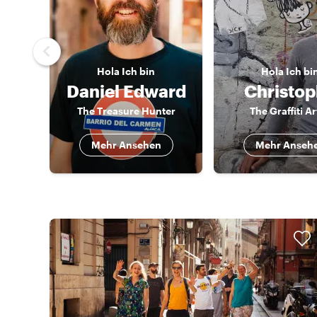
Hola
Ich bin
Hola
Ich bi
Daniel Edward
Christo
The Treasure Hunter
The Graffiti Ar
Mehr Ansehen
Mehr Anseh