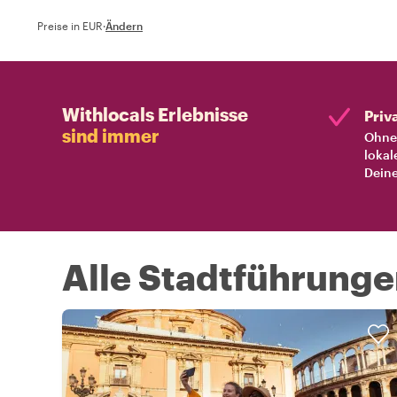
Preise in EUR
·
Ändern
Withlocals Erlebnisse
Priv
sind immer
Ohne 
lokal
Deine
Alle Stadtführunge