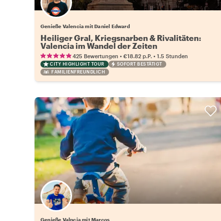
Genieße Valencia mit Daniel Edward
Heiliger Gral, Kriegsnarben & Rivalitäten:
Valencia im Wandel der Zeiten
•
•
425 Bewertungen
€18.82
p.P.
1.5 Stunden
CITY HIGHLIGHT TOUR
SOFORT BESTÄTIGT
FAMILIENFREUNDLICH
Genieße Valncia mit Marcos