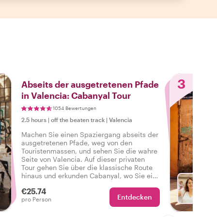
3
Abseits der ausgetretenen Pfade
in Valencia: Cabanyal Tour
1054 Bewertungen
2.5 hours
|
off the beaten track
|
Valencia
Machen Sie einen Spaziergang abseits der
ausgetretenen Pfade, weg von den
Touristenmassen, und sehen Sie die wahre
Seite von Valencia. Auf dieser privaten
Tour gehen Sie über die klassische Route
hinaus und erkunden Cabanyal, wo Sie ein
anderes Valencia erleben werden, wie ein
€25.74
Einheimischer mit einem Einheimischen an
Entdecken
Wä
pro Person
Ihrer Seite!