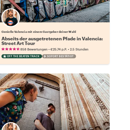
Wähle deinen Lieblingsgastgeber
Genieße Valencia mit einem Gastgeber deiner Wahl
Abseits der ausgetretenen Pfade in Valencia:
Street Art Tour
•
•
858 Bewertungen
€25.74
p.P.
2.5 Stunden
OFF THE BEATEN TRACK
SOFORT BESTÄTIGT