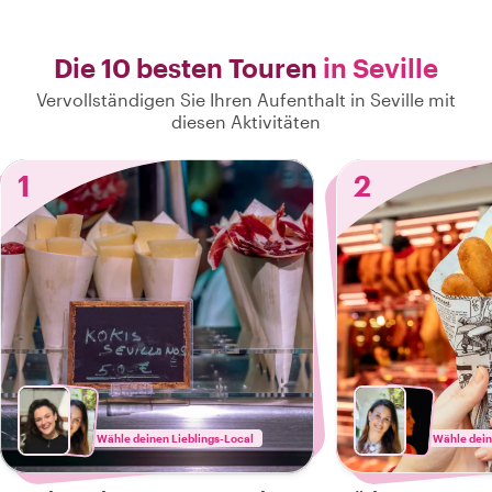
Die 10 besten Touren
in Seville
Vervollständigen Sie Ihren Aufenthalt in Seville mit
diesen Aktivitäten
1
2
Wähle deinen Lieblings-Local
Wähle dein