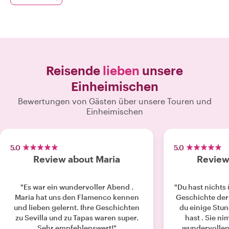
Reisende
lieben
unsere
Einheimischen
Bewertungen von Gästen über unsere Touren und
Einheimischen
5.0
5.0
Review about Maria
Review
"Es war ein wundervoller Abend .
"Du hast nichts
Maria hat uns den Flamenco kennen
Geschichte der
und lieben gelernt. Ihre Geschichten
du einige Stun
zu Sevilla und zu Tapas waren super.
hast . Sie ni
Sehr empfehlenswert!"
wundervollen