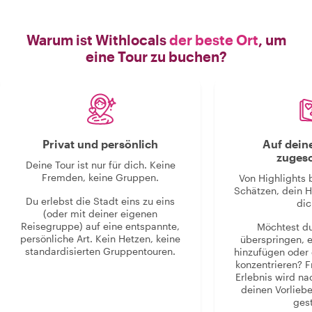
Warum ist Withlocals
der beste Ort
, um
eine Tour zu buchen?
Privat und persönlich
Auf dein
zugesc
Deine Tour ist nur für dich. Keine
Fremden, keine Gruppen.
Von Highlights 
Schätzen, dein H
Du erlebst die Stadt eins zu eins
dic
(oder mit deiner eigenen
Reisegruppe) auf eine entspannte,
Möchtest d
persönliche Art. Kein Hetzen, keine
überspringen, 
standardisierten Gruppentouren.
hinzufügen oder 
konzentrieren? F
Erlebnis wird n
deinen Vorlieb
gest