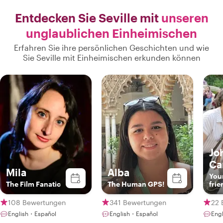
Entdecken Sie Seville mit
unseren
unglaublichen Einheimischen
Erfahren Sie ihre persönlichen Geschichten und wie
Sie Seville mit Einheimischen erkunden können
Jo
Ca
Mila
Alba
You
The Film Fanatic
The Human GPS!
frie
108 Bewertungen
341 Bewertungen
22 
English・Español
English・Español
Eng