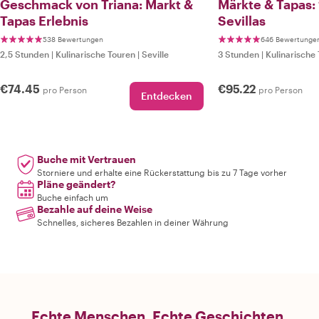
Geschmack von Triana: Markt &
Märkte & Tapas:
Tapas Erlebnis
Sevillas
538 Bewertungen
646 Bewertunge
2,5 Stunden
|
Kulinarische Touren
|
Seville
3 Stunden
|
Kulinarische
€74.45
€95.22
pro Person
pro Person
Entdecken
Buche mit Vertrauen
Storniere und erhalte eine Rückerstattung bis zu 7 Tage vorher
Pläne geändert?
Buche einfach um
Bezahle auf deine Weise
Schnelles, sicheres Bezahlen in deiner Währung
Echte Menschen. Echte Geschichten.