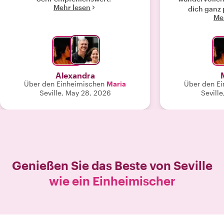
Mehr lesen
dich ganz 
Me
professionelle
So fühlt sich L
Alexandra
Über den Einheimischen
Maria
Über den E
Seville, May 28, 2026
Seville
Genießen Sie das Beste von
Seville
wie ein Einheimischer