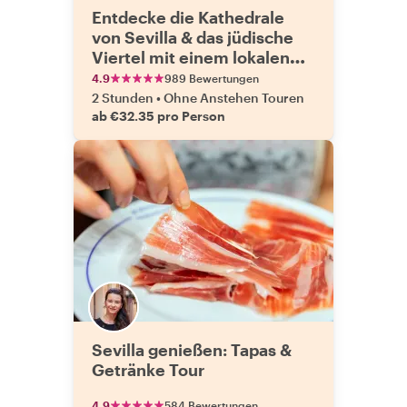
Entdecke die Kathedrale
von Sevilla & das jüdische
Viertel mit einem lokalen
Guide
4.9
989 Bewertungen
2 Stunden
•
Ohne Anstehen Touren
ab €32.35 pro Person
Sevilla genießen: Tapas &
Getränke Tour
4.9
584 Bewertungen