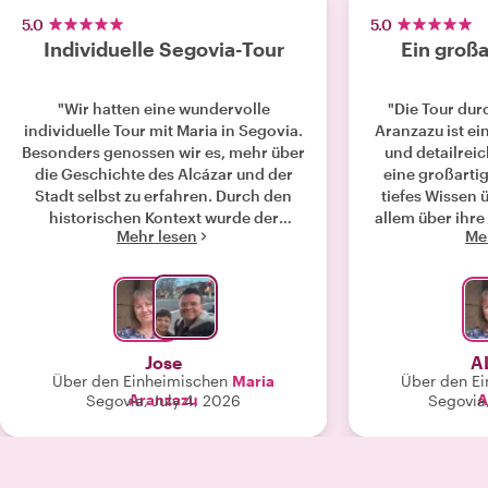
5.0
5.0
Individuelle Segovia-Tour
Ein großa
"Wir hatten eine wundervolle
"Die Tour dur
individuelle Tour mit Maria in Segovia.
Aranzazu ist ei
Besonders genossen wir es, mehr über
und detailreic
die Geschichte des Alcázar und der
eine großartig
Stadt selbst zu erfahren. Durch den
tiefes Wissen 
historischen Kontext wurde der
allem über ihr
Mehr lesen
Me
Besuch viel unvergesslicher und
Sehr em
angenehmer, als einfach nur durch die
Sehenswürdigkeiten zu spazieren. Ich
kann Maria wärmstens empfehlen,
besonders wenn Sie sich für
Geschichte interessieren. Als
Jose
A
ortskundige Reiseleiterin in Segovia
Über den Einheimischen
Maria
Über den E
teilte sie während der gesamten Tour
Aranzazu
A
Segovia, July 4, 2026
Segovia
faszinierende Einblicke, gab uns
hervorragende Empfehlungen zum
Essen und half uns bei der zeitlichen
Planung unseres Tages, damit wir das