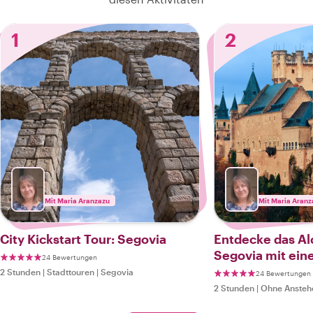
1
2
Mit Maria Aranzazu
Mit Maria Aranz
City Kickstart Tour: Segovia
Entdecke das Al
Segovia mit ein
24 Bewertungen
2 Stunden
|
Stadttouren
|
Segovia
24 Bewertungen
2 Stunden
|
Ohne Ansteh