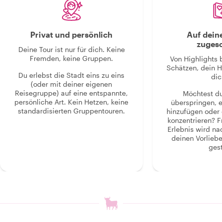
Privat und persönlich
Auf dein
zugesc
Deine Tour ist nur für dich. Keine
Fremden, keine Gruppen.
Von Highlights 
Schätzen, dein H
Du erlebst die Stadt eins zu eins
dic
(oder mit deiner eigenen
Reisegruppe) auf eine entspannte,
Möchtest d
persönliche Art. Kein Hetzen, keine
überspringen, 
standardisierten Gruppentouren.
hinzufügen oder 
konzentrieren? F
Erlebnis wird n
deinen Vorlieb
gest