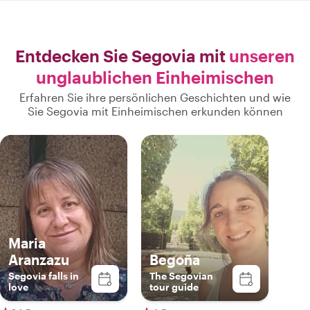
Beste aus unserem Besuch machen
konnten. Ihr Wissen und ihre
aufmerksame Führung sorgten für ein
großartiges Erlebnis."
Entdecken Sie Segovia mit
unseren
unglaublichen Einheimischen
Erfahren Sie ihre persönlichen Geschichten und wie
Sie Segovia mit Einheimischen erkunden können
Maria
Aranzazu
Begoña
Segovia falls in
The Segovian
love
tour guide