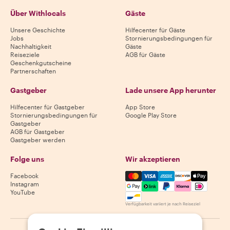
Über Withlocals
Gäste
Unsere Geschichte
Hilfecenter für Gäste
Jobs
Stornierungsbedingungen für
Nachhaltigkeit
Gäste
Reiseziele
AGB für Gäste
Geschenkgutscheine
Partnerschaften
Gastgeber
Lade unsere App herunter
Hilfecenter für Gastgeber
App Store
Stornierungsbedingungen für
Google Play Store
Gastgeber
AGB für Gastgeber
Gastgeber werden
Folge uns
Wir akzeptieren
Mastercard, Visa, Amex, Di
Facebook
Instagram
YouTube
Verfügbarkeit variiert je nach Reiseziel