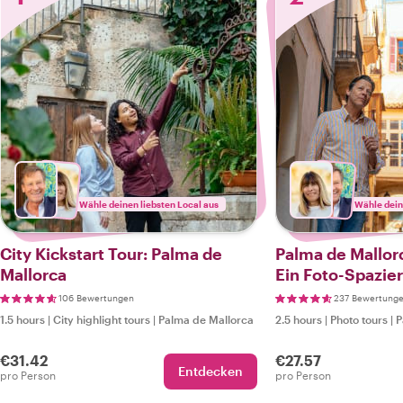
Wähle deinen liebsten Local aus
Wähle dein
City Kickstart Tour: Palma de
Palma de Mallor
Mallorca
Ein Foto-Spazie
106 Bewertungen
237 Bewertung
1.5 hours
|
City highlight tours
|
Palma de Mallorca
2.5 hours
|
Photo tours
|
P
€31.42
€27.57
Entdecken
pro Person
pro Person