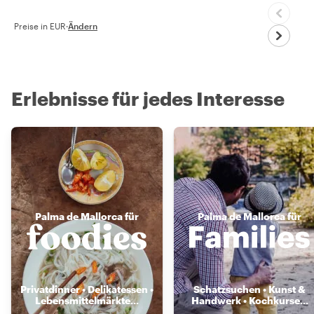
Preise in EUR
·
Ändern
Erlebnisse für jedes Interesse
Palma de Mallorca für
Palma de Mallorca für
Privatdinner • Delikatessen •
Schatzsuchen • Kunst &
Lebensmittelmärkte
...
Handwerk • Kochkurse
...