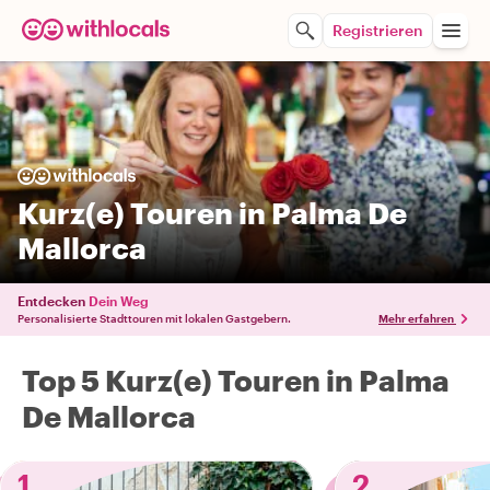
Registrieren
Kurz(e) Touren in Palma De
Mallorca
Entdecken
Dein Weg
Personalisierte Stadttouren mit lokalen Gastgebern.
Mehr erfahren
Top 5 Kurz(e) Touren in Palma
De Mallorca
1
2