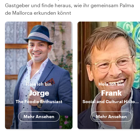
Gastgeber und finde heraus, wie ihr gemeinsam Palma
de Mallorca erkunden könnt
Hola
Ich bin
Hola
Ich bin
Jorge
Frank
The Foodie Enthusiast
Social and Cultural Historian
Mehr Ansehen
Mehr Ansehen