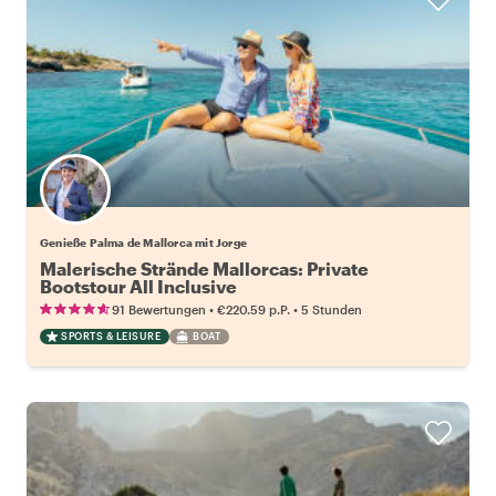
Genieße Palma de Mallorca mit Jorge
Malerische Strände Mallorcas: Private
Bootstour All Inclusive
•
•
91 Bewertungen
€220.59
p.P.
5 Stunden
SPORTS & LEISURE
BOAT