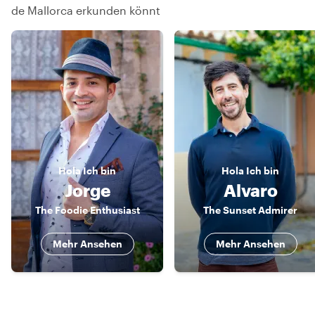
de Mallorca erkunden könnt
Hola
Ich bin
Hola
Ich bin
Jorge
Alvaro
The Foodie Enthusiast
The Sunset Admirer
Mehr Ansehen
Mehr Ansehen