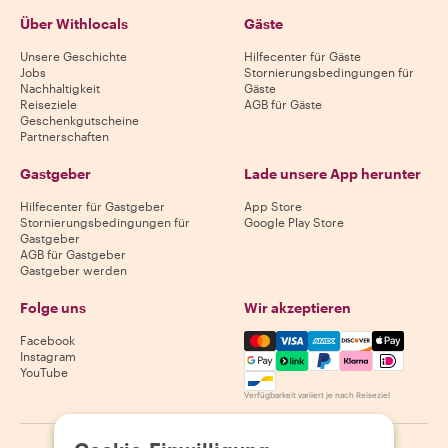
Über Withlocals
Gäste
Unsere Geschichte
Hilfecenter für Gäste
Jobs
Stornierungsbedingungen für
Nachhaltigkeit
Gäste
Reiseziele
AGB für Gäste
Geschenkgutscheine
Partnerschaften
Gastgeber
Lade unsere App herunter
Hilfecenter für Gastgeber
App Store
Stornierungsbedingungen für
Google Play Store
Gastgeber
AGB für Gastgeber
Gastgeber werden
Folge uns
Wir akzeptieren
Mastercard, Visa, Amex, Di
Facebook
Instagram
YouTube
Verfügbarkeit variiert je nach Reiseziel