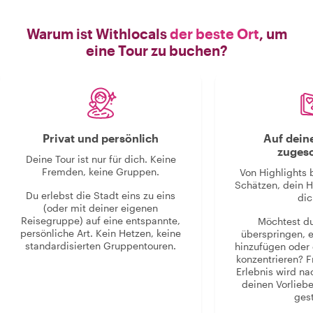
Warum ist Withlocals
der beste Ort
, um
eine Tour zu buchen?
Privat und persönlich
Auf dein
zugesc
Deine Tour ist nur für dich. Keine
Fremden, keine Gruppen.
Von Highlights 
Schätzen, dein H
Du erlebst die Stadt eins zu eins
dic
(oder mit deiner eigenen
Reisegruppe) auf eine entspannte,
Möchtest d
persönliche Art. Kein Hetzen, keine
überspringen, 
standardisierten Gruppentouren.
hinzufügen oder 
konzentrieren? F
Erlebnis wird n
deinen Vorlieb
gest