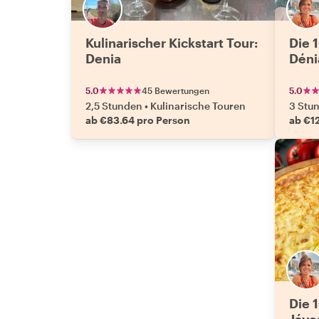
Kulinarischer Kickstart Tour:
Die 
Denia
Déni
5.0
45 Bewertungen
5.0
2,5 Stunden
•
Kulinarische Touren
3 Stu
ab €83.64 pro Person
ab €1
Die 