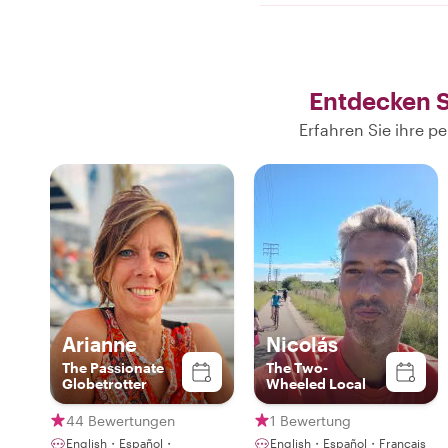
Entdecken S
Erfahren Sie ihre 
Arianne
Nicolás
The Passionate
The Two-
Globetrotter
Wheeled Local
44 Bewertungen
1 Bewertung
English・Español・
English・Español・Français