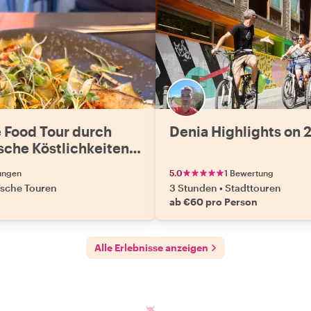
e Food Tour durch
Denia Highlights on 
ische Köstlichkeiten
e Juwelen
ungen
5.0
1 Bewertung
ische Touren
3 Stunden
•
Stadttouren
ab €60 pro Person
Alle Erlebnisse anzeigen