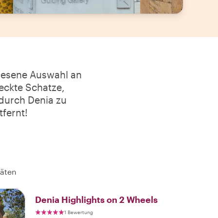
rlesene Auswahl an
teckte Schatze,
 durch Denia zu
tfernt!
täten
Denia Highlights on 2 Wheels
1 Bewertung