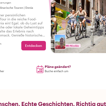
iten und versteckte
wertungen
linarische Touren
|
Denia
ner persönlichen
Tour in die reiche Food-
ia ein! Egal, ob du Lust auf
he oder lokale Geheimtipps
alte das Erlebnis nach
mack. Genieße historische
d Wissenswertes, während
 Gerichte probierst. Buche
n
Entdecken
Mit Nicolás
nen Guide und bezahle das
– einfach und köstlich!
Pläne geändert?
rher
Buche einfach um
schen. Echte Geschichten. Richtig gut