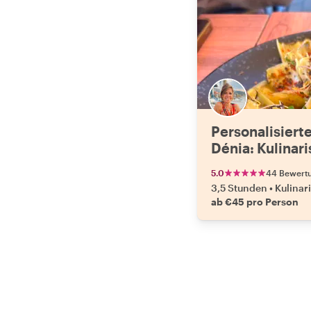
Personalisiert
Dénia: Kulinar
und versteckt
5.0
44 Bewert
3,5 Stunden
•
Kulinar
ab €45 pro Person