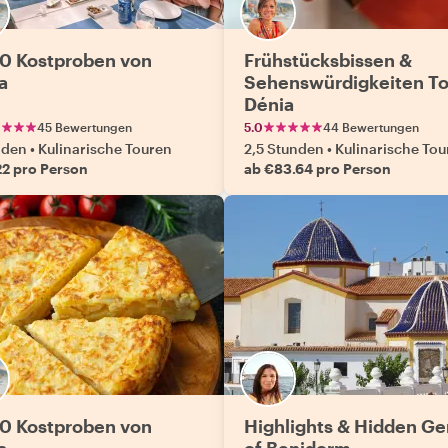
10 Kostproben von
Frühstücksbissen &
a
Sehenswürdigkeiten To
Dénia
45 Bewertungen
5.0
44 Bewertungen
nden
•
Kulinarische Touren
2,5 Stunden
•
Kulinarische Tou
22 pro Person
ab €83.64 pro Person
10 Kostproben von
Highlights & Hidden G