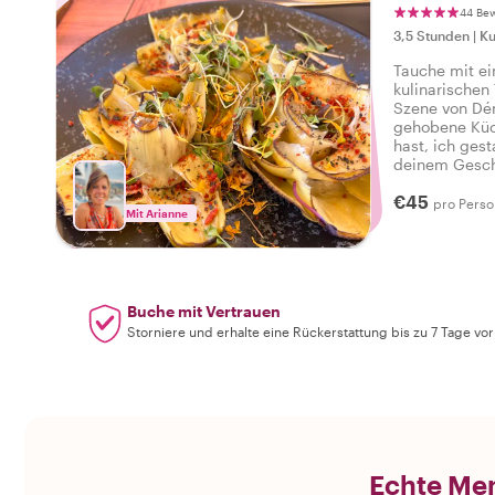
Köstlichke
44 Be
Juwelen
3,5 Stunden
|
Ku
Tauche mit ei
kulinarischen 
Szene von Dén
gehobene Küc
hast, ich gest
deinem Gesch
Anekdoten un
€45
du die besten
pro Perso
Mit Arianne
mich als dei
Essen vor Ort 
Buche mit Vertrauen
Storniere und erhalte eine Rückerstattung bis zu 7 Tage vo
Echte Men