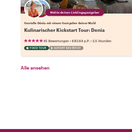
Wähle deinen Lieblingsgastgeber
Genieße Dénia mit einem Gastgeber deiner Wahl
Kulinarischer Kickstart Tour: Denia
•
•
45 Bewertungen
€83.64
p.P.
2.5 Stunden
FOOD TOUR
SOFORT BESTÄTIGT
Alle ansehen