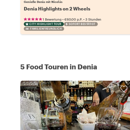
Genieße Denia mit Nicolás
Denia Highlights on 2 Wheels
•
•
1 Bewertung
€60.00
p.P.
3 Stunden
CITY HIGHLIGHT TOUR
SOFORT BESTÄTIGT
FAMILIENFREUNDLICH
5 Food Touren in Denia