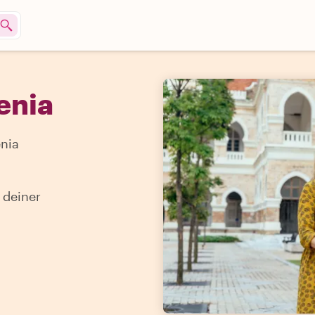
enia
nia
 deiner