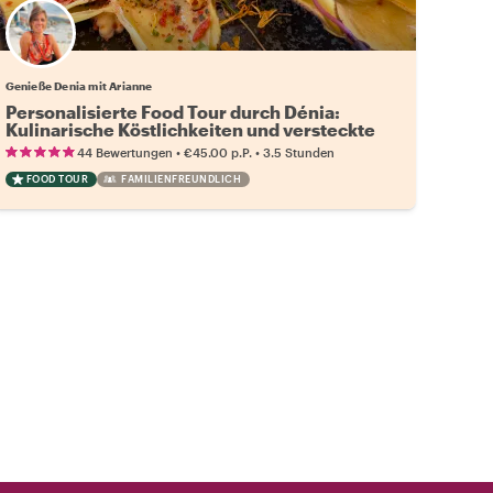
Genieße Denia mit Arianne
Personalisierte Food Tour durch Dénia:
Kulinarische Köstlichkeiten und versteckte
Juwelen
•
•
44 Bewertungen
€45.00
p.P.
3.5 Stunden
FOOD TOUR
FAMILIENFREUNDLICH