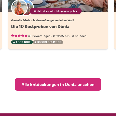
Wähle deinen Lieblingsgastgeber
Genieße Dénia mit einem Gastgeber deiner Wahl
Die 10 Kostproben von Dénia
•
•
45 Bewertungen
€122.35
p.P.
3 Stunden
FOOD TOUR
SOFORT BESTÄTIGT
Alle Entdeckungen in Denia ansehen