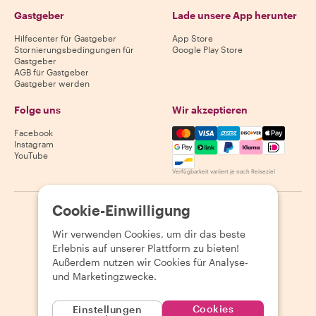
Gastgeber
Lade unsere App herunter
Hilfecenter für Gastgeber
App Store
Stornierungsbedingungen für
Google Play Store
Gastgeber
AGB für Gastgeber
Gastgeber werden
Folge uns
Wir akzeptieren
Mastercard, Visa, Amex, Di
Facebook
Instagram
YouTube
Verfügbarkeit variiert je nach Reiseziel
Cookie-Einwilligung
©
2026
Withlocals.com
|
Datenschutzerklärung
|
Cookies
|
Seitenübersicht
Wir verwenden Cookies, um dir das beste
Erlebnis auf unserer Plattform zu bieten!
Außerdem nutzen wir Cookies für Analyse-
und Marketingzwecke.
Cookies
Einstellungen