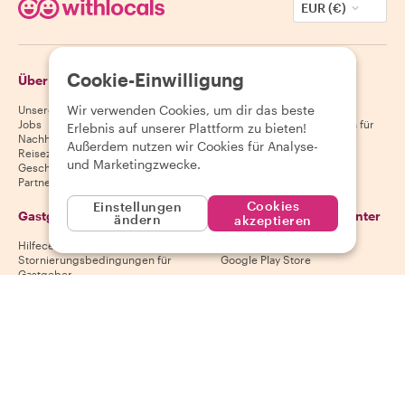
EUR (€)
Cookie-Einwilligung
Über Withlocals
Gäste
Wir verwenden Cookies, um dir das beste
Unsere Geschichte
Hilfecenter für Gäste
Jobs
Stornierungsbedingungen für
Erlebnis auf unserer Plattform zu bieten!
Nachhaltigkeit
Gäste
Außerdem nutzen wir Cookies für Analyse-
Reiseziele
AGB für Gäste
und Marketingzwecke.
Geschenkgutscheine
Partnerschaften
Cookies
Einstellungen
Gastgeber
Lade unsere App herunter
ändern
akzeptieren
Hilfecenter für Gastgeber
App Store
Stornierungsbedingungen für
Google Play Store
Gastgeber
AGB für Gastgeber
Gastgeber werden
Folge uns
Wir akzeptieren
Mastercard, Visa, Amex, Di
Facebook
Instagram
YouTube