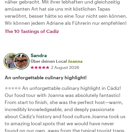
näher gebracht. Mit ihrer lebhaften und gleichzeitig
amüsanten Art hat sie uns mit köstlichen Tapas
verwöhnt, besser hätte so eine Tour nicht sein können.
Wir können jedem Adriane als Führerin nur empfehlen!
The 10 Tastings of Cadiz
Sandra
Über deinen Local
Joanna
2 August 2026
An unforgettable culinary highlight!
⭐⭐⭐⭐⭐ An unforgettable culinary highlight in Cádiz!
Our food tour with Joanna was absolutely fantastic!
From start to finish, she was the perfect host—warm,
incredibly knowledgeable, and deeply passionate
about Cádiz's history and food culture.Joanna took us
to amazing local spots that we would have never
found on our own, away from the typical tourist traps.