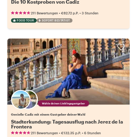
Die 10 Kostproben von Cadiz
•
•
211 Bewertungen
€82.72
p.P.
3 Stunden
FOOD TOUR
SOFORT BESTÄTIGT
Wähle deinen Lieblingsgastgeber
Genieße Cadiz mit einem Gastgeber deiner Wahl
Stadterkundung: Tagesausflug nach Jerez de la
Frontera
•
•
211 Bewertungen
€132.35
p.P.
6 Stunden