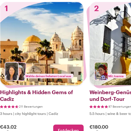
1
2
Wähle deinen liebsten Local aus
Mit Joanna
Highlights & Hidden Gems of
Weinberg-Genüss
Cadiz
und Dorf-Tour
211 Bewertungen
87 Bewertunge
3 hours
|
city highlight tours
|
Cadiz
5.5 hours
|
wine & beer t
€43.02
€180.00
Entdecken