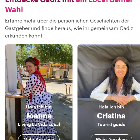
Wahl
Erfahre mehr über die persönlichen Geschichten der
Gastgeber und finde heraus, wie ihr gemeinsam Cadiz
erkunden könnt
Hola
Ich bin
Hola
Ich bin
Joanna
Cristina
Living La Vida Local
Tourist guide
Mehr Ansehen
Mehr Ansehen