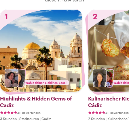
1
2
Wähle deinen Lieblings-Local
Wähle dein
Highlights & Hidden Gems of
Kulinarischer Ki
Cadiz
Cádiz
211 Bewertungen
211 Bewertungen
3 Stunden
|
Stadttouren
|
Cadiz
2 Stunden
|
Kulinarische