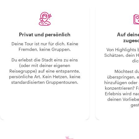
Privat und persönlich
Auf dein
zugesc
Deine Tour ist nur für dich. Keine
Fremden, keine Gruppen.
Von Highlights 
Schätzen, dein H
Du erlebst die Stadt eins zu eins
dic
(oder mit deiner eigenen
Reisegruppe) auf eine entspannte,
Möchtest d
persönliche Art. Kein Hetzen, keine
überspringen, 
standardisierten Gruppentouren.
hinzufügen oder 
konzentrieren? F
Erlebnis wird n
deinen Vorlieb
gest