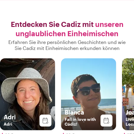
Entdecken Sie Cadiz mit
unseren
unglaublichen Einheimischen
Erfahren Sie ihre persönlichen Geschichten und wie
Sie Cadiz mit Einheimischen erkunden können
Blanca
Jo
Adri
Fall in love with
Livi
Adri
Cádiz!
Loc