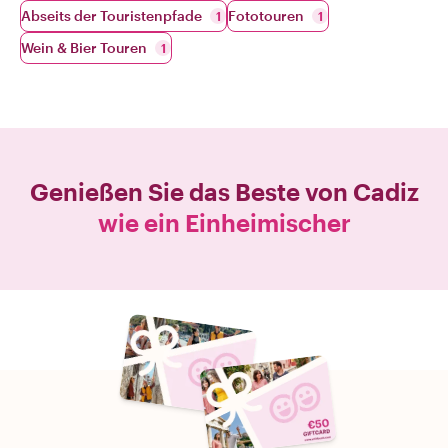
Abseits der Touristenpfade
Fototouren
1
1
Wein & Bier Touren
1
Genießen Sie das Beste von
Cadiz
wie ein Einheimischer