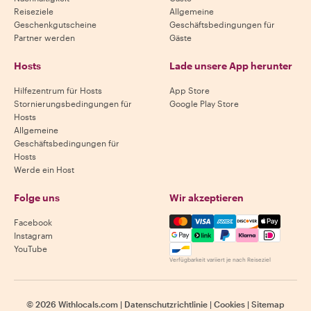
Reiseziele
Allgemeine
Geschenkgutscheine
Geschäftsbedingungen für
Partner werden
Gäste
Hosts
Lade unsere App herunter
Hilfezentrum für Hosts
App Store
Stornierungsbedingungen für
Google Play Store
Hosts
Allgemeine
Geschäftsbedingungen für
Hosts
Werde ein Host
Folge uns
Wir akzeptieren
Mastercard, Visa, Amex, Di
Facebook
Instagram
YouTube
Verfügbarkeit variiert je nach Reiseziel
©
2026
Withlocals.com
|
Datenschutzrichtlinie
|
Cookies
|
Sitemap