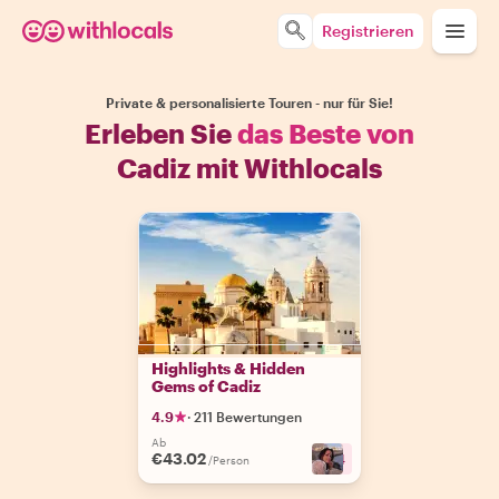
Registrieren
Private & personalisierte Touren - nur für Sie!
Erleben Sie
das Beste von
Cadiz mit Withlocals
Highlights & Hidden
Gems of Cadiz
4.9
·
211 Bewertungen
Ab
€43.02
+
4
/Person