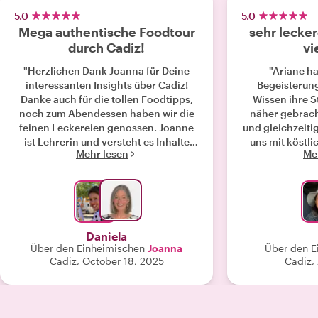
5.0
5.0
Mega authentische Foodtour
sehr lecker
durch Cadiz!
vi
"Herzlichen Dank Joanna für Deine
"Ariane ha
interessanten Insights über Cadiz!
Begeisterun
Danke auch für die tollen Foodtipps,
Wissen ihre S
noch zum Abendessen haben wir die
näher gebracht
feinen Leckereien genossen. Joanne
und gleichzeiti
ist Lehrerin und versteht es Inhalte
uns mit köstl
Mehr lesen
Me
interessant und spannend zu
besser hätte s
vermitteln. Wir können sie wärmstens
können. Wir k
an Euch alle empfehlen!"
als Führer
Daniela
Über den Einheimischen
Joanna
Über den E
Cadiz, October 18, 2025
Cadiz, 