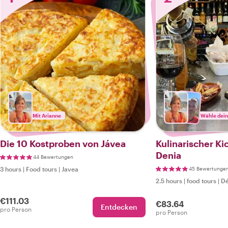
Mit Arianne
Wähle dein
Die 10 Kostproben von Jávea
Kulinarischer Kic
Denia
44 Bewertungen
3 hours
|
Food tours
|
Javea
45 Bewertunge
2.5 hours
|
food tours
|
Dé
€111.03
€83.64
Entdecken
pro Person
pro Person