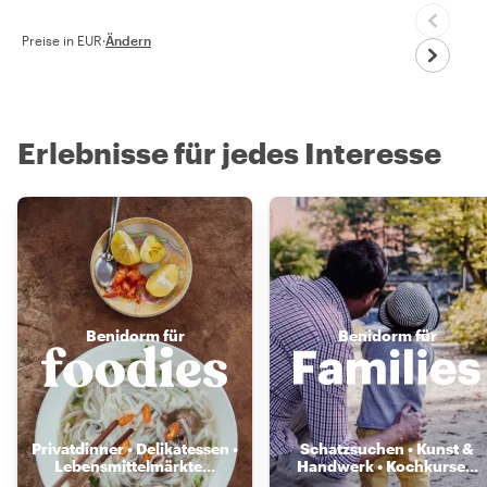
Preise in EUR
·
Ändern
Erlebnisse für jedes Interesse
Benidorm für
Benidorm für
Privatdinner • Delikatessen •
Schatzsuchen • Kunst &
Lebensmittelmärkte
...
Handwerk • Kochkurse
...