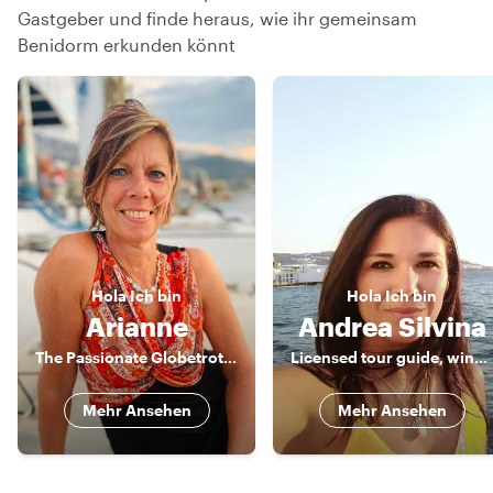
Gastgeber und finde heraus, wie ihr gemeinsam
Benidorm erkunden könnt
Hola
Ich bin
Hola
Ich bin
Arianne
Andrea Silvina
The Passionate Globetrotter
Licensed tour guide, wine lover & foodie
Mehr Ansehen
Mehr Ansehen