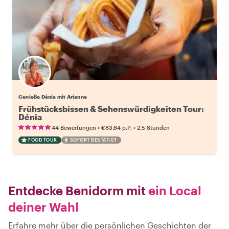
Genieße Dénia mit Arianne
Frühstücksbissen & Sehenswürdigkeiten Tour:
Dénia
•
•
44 Bewertungen
€83.64
p.P.
2.5 Stunden
FOOD TOUR
SOFORT BESTÄTIGT
Entdecke Benidorm mit
ein Local
deiner Wahl
Erfahre mehr über die persönlichen Geschichten der