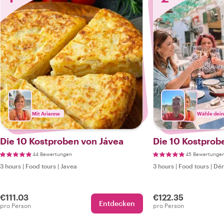
Mit Arianne
Wähle dein
Die 10 Kostproben von Jávea
Die 10 Kostprob
44 Bewertungen
45 Bewertunge
3 hours
|
Food tours
|
Javea
3 hours
|
Food tours
|
Dén
€111.03
€122.35
Entdecken
pro Person
pro Person