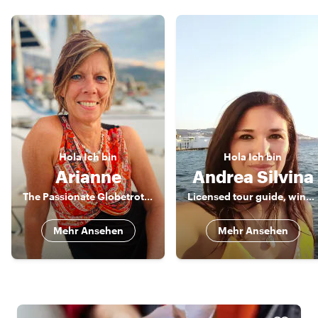
Hola
Ich bin
Hola
Ich bin
Arianne
Andrea Silvina
The Passionate Globetrotter
Licensed tour guide, wine lover & foodie
Mehr Ansehen
Mehr Ansehen