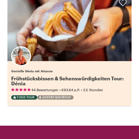
Genieße Dénia mit Arianne
Frühstücksbissen & Sehenswürdigkeiten Tour:
Dénia
•
•
44 Bewertungen
€83.64
p.P.
2.5 Stunden
FOOD TOUR
SOFORT BESTÄTIGT