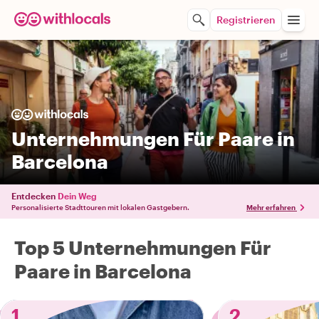
Registrieren
Unternehmungen Für Paare in
Barcelona
Entdecken
Dein Weg
Personalisierte Stadttouren mit lokalen Gastgebern.
Mehr erfahren
Top 5 Unternehmungen Für
Paare in Barcelona
1
2