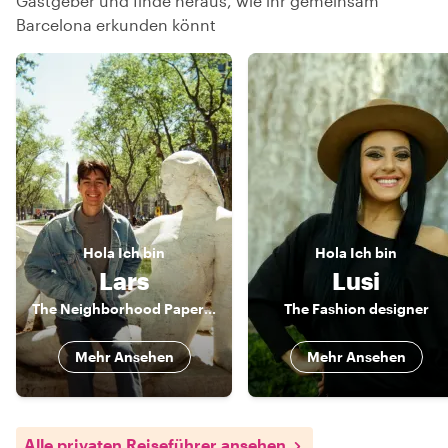
Gastgeber und finde heraus, wie ihr gemeinsam
Barcelona erkunden könnt
Hola
Ich bin
Hola
Ich bin
Lars
Lusi
The Neighborhood Paperboy
The Fashion designer
Mehr Ansehen
Mehr Ansehen
Alle privaten Reiseführer ansehen