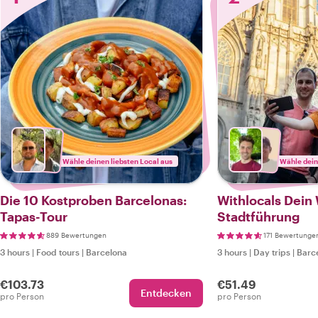
Wähle deinen liebsten Local aus
Wähle dein
Die 10 Kostproben Barcelonas:
Withlocals Dein 
Tapas-Tour
Stadtführung
889 Bewertungen
171 Bewertunge
3 hours
|
Food tours
|
Barcelona
3 hours
|
Day trips
|
Barc
€103.73
€51.49
Entdecken
pro Person
pro Person