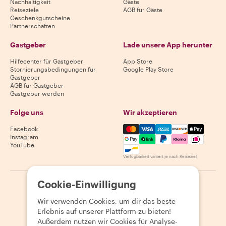
Nachhaltigkeit
Gäste
Reiseziele
AGB für Gäste
Geschenkgutscheine
Partnerschaften
Gastgeber
Lade unsere App herunter
Hilfecenter für Gastgeber
App Store
Stornierungsbedingungen für
Google Play Store
Gastgeber
AGB für Gastgeber
Gastgeber werden
Folge uns
Wir akzeptieren
Mastercard, Visa, Amex, Di
Facebook
Instagram
YouTube
Verfügbarkeit variiert je nach Reiseziel
Cookie-Einwilligung
©
2026
Withlocals.com
|
Datenschutzerklärung
|
Cookies
|
Seitenübersicht
Wir verwenden Cookies, um dir das beste
Erlebnis auf unserer Plattform zu bieten!
Außerdem nutzen wir Cookies für Analyse-