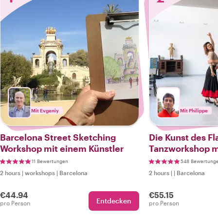
Mit Evgeniy
Mit Philippe
Barcelona Street Sketching
Die Kunst des F
Workshop mit einem Künstler
Tanzworkshop m
Einheimischen
11 Bewertungen
548 Bewertung
2 hours
|
workshops
|
Barcelona
2 hours
|
|
Barcelona
€44.94
€55.15
Entdecken
pro Person
pro Person