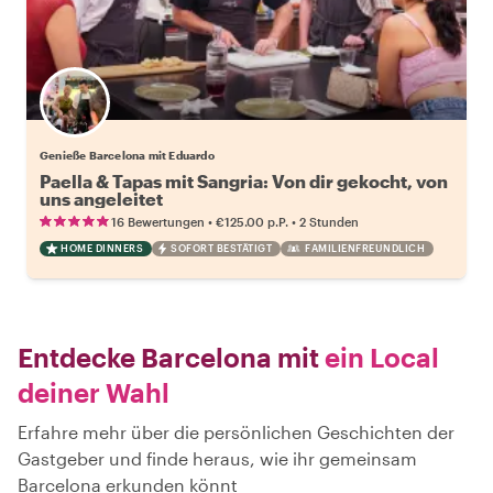
Genieße Barcelona mit Eduardo
Paella & Tapas mit Sangria: Von dir gekocht, von
uns angeleitet
•
•
16 Bewertungen
€125.00
p.P.
2 Stunden
HOME DINNERS
SOFORT BESTÄTIGT
FAMILIENFREUNDLICH
Entdecke Barcelona mit
ein Local
deiner Wahl
Erfahre mehr über die persönlichen Geschichten der
Gastgeber und finde heraus, wie ihr gemeinsam
Barcelona erkunden könnt