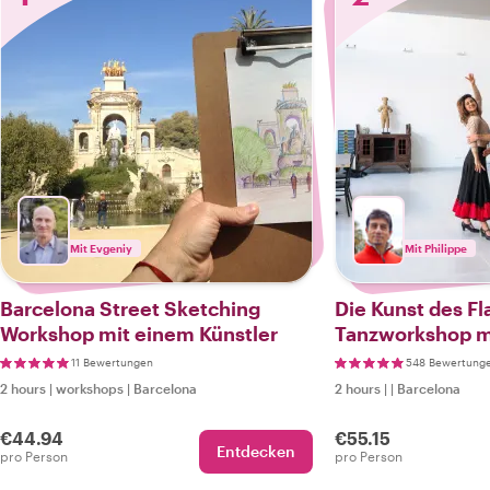
Mit Evgeniy
Mit Philippe
Barcelona Street Sketching
Die Kunst des F
Workshop mit einem Künstler
Tanzworkshop m
Einheimischen
11 Bewertungen
548 Bewertung
2 hours
|
workshops
|
Barcelona
2 hours
|
|
Barcelona
€44.94
€55.15
Entdecken
pro Person
pro Person