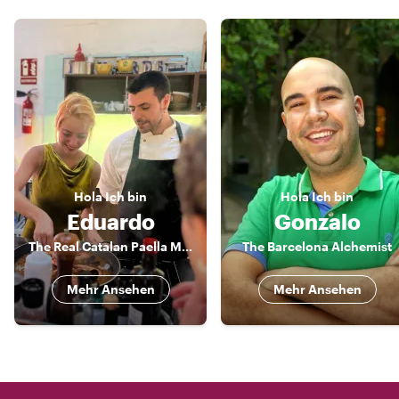
Hola
Ich bin
Hola
Ich bin
Eduardo
Gonzalo
The Real Catalan Paella Makers
The Barcelona Alchemist
Mehr Ansehen
Mehr Ansehen