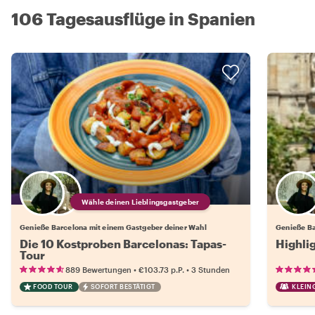
106 Tagesausflüge in Spanien
Wähle deinen Lieblingsgastgeber
Genieße Barcelona mit einem Gastgeber deiner Wahl
Genieße Ba
Die 10 Kostproben Barcelonas: Tapas-
Highli
Tour
•
•
889 Bewertungen
€103.73
p.P.
3 Stunden
FOOD TOUR
SOFORT BESTÄTIGT
KLEIN