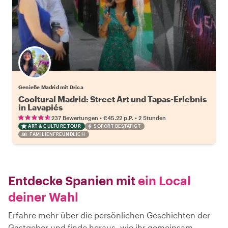
Genieße Madrid mit Drica
Cooltural Madrid: Street Art und Tapas-Erlebnis
in Lavapiés
•
•
237 Bewertungen
€45.22
p.P.
2 Stunden
ART & CULTURE TOUR
SOFORT BESTÄTIGT
FAMILIENFREUNDLICH
Entdecke Spanien mit
ein Local
deiner Wahl
Erfahre mehr über die persönlichen Geschichten der
Gastgeber und finde heraus, wie ihr gemeinsam