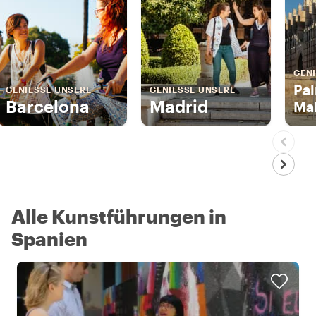
GENI
Pa
GENIESSE UNSERE
GENIESSE UNSERE
Barcelona
Madrid
Mal
Alle Kunstführungen in
Spanien