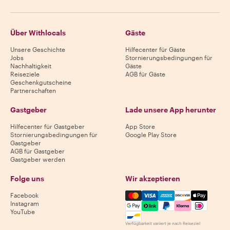
Über Withlocals
Gäste
Unsere Geschichte
Hilfecenter für Gäste
Jobs
Stornierungsbedingungen für
Nachhaltigkeit
Gäste
Reiseziele
AGB für Gäste
Geschenkgutscheine
Partnerschaften
Gastgeber
Lade unsere App herunter
Hilfecenter für Gastgeber
App Store
Stornierungsbedingungen für
Google Play Store
Gastgeber
AGB für Gastgeber
Gastgeber werden
Folge uns
Wir akzeptieren
Mastercard, Visa, Amex, Di
Facebook
Instagram
YouTube
Verfügbarkeit variiert je nach Reiseziel