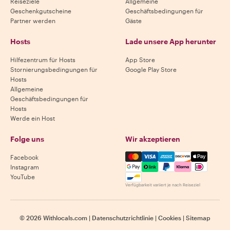
Reiseziele
Allgemeine
Geschenkgutscheine
Geschäftsbedingungen für
Partner werden
Gäste
Hosts
Lade unsere App herunter
Hilfezentrum für Hosts
App Store
Stornierungsbedingungen für
Google Play Store
Hosts
Allgemeine
Geschäftsbedingungen für
Hosts
Werde ein Host
Folge uns
Wir akzeptieren
Mastercard, Visa, Amex, Di
Facebook
Instagram
YouTube
Verfügbarkeit variiert je nach Reiseziel
©
2026
Withlocals.com
|
Datenschutzrichtlinie
|
Cookies
|
Sitemap