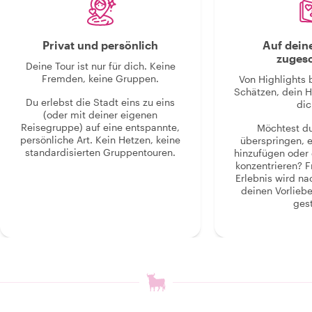
Privat und persönlich
Auf dein
zugesc
Deine Tour ist nur für dich. Keine
Fremden, keine Gruppen.
Von Highlights 
Schätzen, dein H
Du erlebst die Stadt eins zu eins
dic
(oder mit deiner eigenen
Reisegruppe) auf eine entspannte,
Möchtest d
persönliche Art. Kein Hetzen, keine
überspringen, 
standardisierten Gruppentouren.
hinzufügen oder 
konzentrieren? F
Erlebnis wird n
deinen Vorlieb
gest