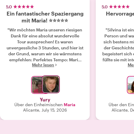
5.0
5.0
Ein fantastischer Spaziergang
Hervorrag
mit Maria! ⭐⭐⭐⭐⭐
"Wir möchten Maria unseren riesigen
"Silvina ist e
Dank für eine absolut wundervolle
Person und war
Tour aussprechen! Es waren
sich bestens m
unvergessliche 3 Stunden, und hier ist
der Geschichte
der Grund, warum wir sie wärmstens
begeistert sich 
empfehlen: Perfektes Tempo: Maria
füllte sie mit i
Mehr lesen
Me
hat ein so angenehmes Tempo
Sehenswürdig
vorgegeben, dass wir die gesamte 3-
einem Stadtbu
stündige Route problemlos bewältigt
verborgen geb
haben, unsere Energie behalten haben
können Silv
und uns überhaupt nicht müde gefühlt
angeboten
haben. Der Hitze trotzen: Wir haben
em
Yury
unsere Tour leichtsinnig genau auf die
Über den Einheimischen
Maria
Über den Ei
Mittagszeit gelegt, aber dank Maria lief
Alicante, July 15, 2026
Alicante, 
alles perfekt und fühlte sich sehr
angenehm an. Die wahre Seele der
Stadt: Sie hat uns wirklich in das lokale
Leben der Stadt und ihre besonderen