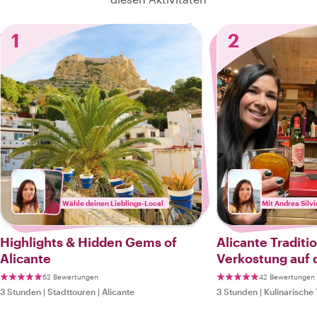
1
2
Wähle deinen Lieblings-Local
Mit Andrea Silv
Highlights & Hidden Gems of
Alicante Traditi
Alicante
Verkostung auf
62 Bewertungen
42 Bewertungen
3 Stunden
|
Stadttouren
|
Alicante
3 Stunden
|
Kulinarische