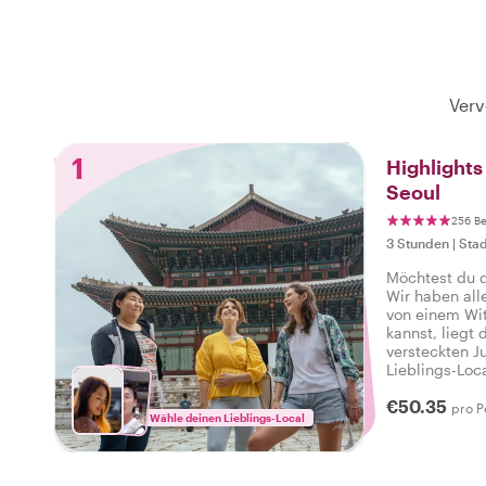
Verv
1
Highlight
Seoul
256 B
3 Stunden
|
Stad
Möchtest du 
Wir haben all
von einem Wit
kannst, liegt
versteckten J
Lieblings-Loc
Atmosphäre de
€50.35
alles zu biet
pro P
Wähle deinen Lieblings-Local
Ich habe das 