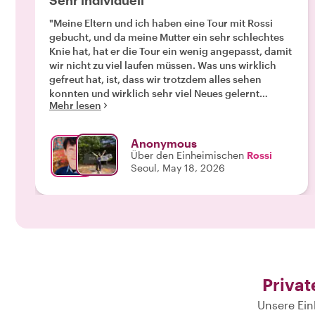
Sehr individuell
"Meine Eltern und ich haben eine Tour mit Rossi
gebucht, und da meine Mutter ein sehr schlechtes
Knie hat, hat er die Tour ein wenig angepasst, damit
wir nicht zu viel laufen müssen. Was uns wirklich
gefreut hat, ist, dass wir trotzdem alles sehen
konnten und wirklich sehr viel Neues gelernt
Mehr lesen
haben. Er ist sehr stark auf unsere Wünsche
eingegangen und man hatte überhaupt nicht das
Gefühl, dass er einfach sein Standardprogramm
Anonymous
durchziehen will. Sein Englisch war auch sehr gut
Über den Einheimischen
Rossi
verständlich."
Seoul, May 18, 2026
Privat
Unsere Ein