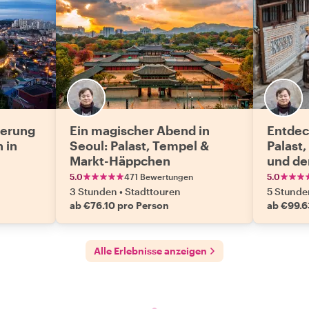
erung
Ein magischer Abend in
Entdec
 in
Seoul: Palast, Tempel &
Palast
Markt-Häppchen
und de
mit ei
5.0
471 Bewertungen
5.0
3 Stunden
•
Stadttouren
5 Stunde
ab €76.10 pro Person
ab €99.6
Alle Erlebnisse anzeigen