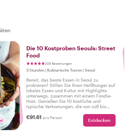
täten
3
Die 10 Kostproben Seouls: Street
Food
208 Bewertungen
3 Stunden
|
Kulinarische Touren
|
Seoul
Bereit, das beste Essen in Seoul zu
probieren? Stillen Sie Ihren Heißhunger auf
lokales Essen und Kultur mit Highlights
unterwegs, zusammen mit einem Foodie-
Host. Genießen Sie 10 köstliche und
typische Verkostungen, die von süß bis
herzhaft reichen, sowie Getränke auf einer
€91.61
leckeren Food-Tour in Seoul.
pro Person
Entdecken
al