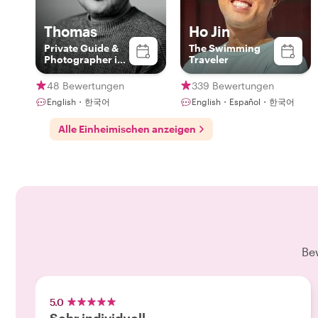
Thomas
Ho Jin
Private Guide &
The Swimming
Photographer in
Traveler
Seoul
48 Bewertungen
339 Bewertungen
English・한국어
English・Español・한국어
Alle Einheimischen anzeigen
Be
5.0