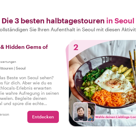
Die 3 besten halbtagestouren
in Seoul
ollständigen Sie Ihren Aufenthalt in Seoul mit diesen Aktivi
2
s & Hidden Gems of
ewertungen
ttouren
|
Seoul
das Beste von Seoul sehen?
es für dich. Aber wie du es
hlocals-Erlebnis erwarten
 die wahre Aufregung in seinen
uwelen. Begleite deinen
al und spüre die echte
r Stadt auf einer Tour, die
en hat, damit du sagen kannst:
erson
Entdecken
Wähle deinen Lieblings-Loc
echte Seoul erlebt!