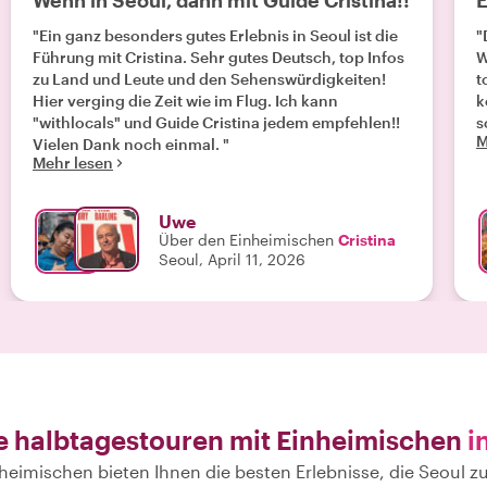
Wenn in Seoul, dann mit Guide Cristina!!
E
"Ein ganz besonders gutes Erlebnis in Seoul ist die
"
Führung mit Cristina. Sehr gutes Deutsch, top Infos
Wh
zu Land und Leute und den Sehenswürdigkeiten!
t
Hier verging die Zeit wie im Flug. Ich kann
k
"withlocals" und Guide Cristina jedem empfehlen!!
s
M
Vielen Dank noch einmal. "
Mehr lesen
Uwe
Über den Einheimischen
Cristina
Seoul, April 11, 2026
e halbtagestouren mit Einheimischen
i
heimischen bieten Ihnen die besten Erlebnisse, die Seoul zu