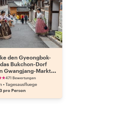
ke den Gyeongbok-
, das Bukchon-Dorf
n Gwangjang-Markt
nem Einheimischen
471 Bewertungen
n
•
Tagesausfluege
3 pro Person