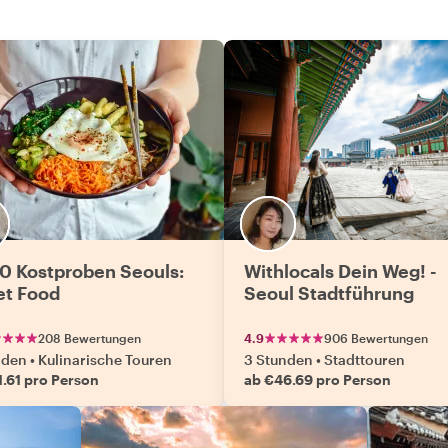
10 Kostproben Seouls:
Withlocals Dein Weg! -
et Food
Seoul Stadtführung
208 Bewertungen
4.9
906 Bewertungen
nden
•
Kulinarische Touren
3 Stunden
•
Stadttouren
1.61 pro Person
ab €46.69 pro Person