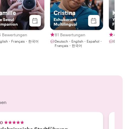
amille
Cristina
Kevin
e Seoul
Exhuberant
Your Ko
mpanion
Multilingual
Friend &
Storytel
6 Bewertungen
81 Bewertungen
49 Bew
nglish・Français・한국어
Deutsch・English・Español・
Englis
Français・한국어
hen
.0
5.0