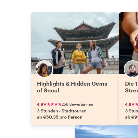
Highlights & Hidden Gems
Die 
of Seoul
Stre
4.9
256 Bewertungen
4.9
3 Stunden
•
Stadttouren
3 Stu
ab €50.35 pro Person
ab €9