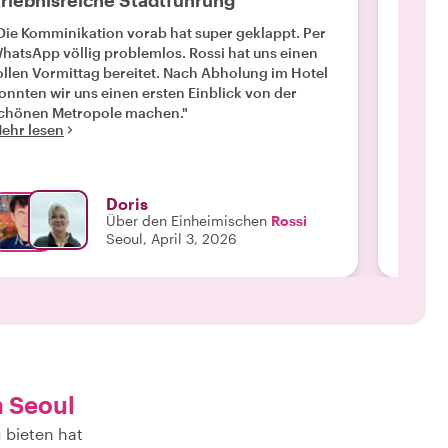
rlebnisreiche Stadtführung
Wunde
Die Komminikation vorab hat super geklappt. Per
"Es war
atsApp völlig problemlos. Rossi hat uns einen
auch in
Mehr l
ollen Vormittag bereitet. Nach Abholung im Hotel
onnten wir uns einen ersten Einblick von der
chönen Metropole machen."
ehr lesen
Doris
Über den Einheimischen
Rossi
Seoul, April 3, 2026
n Seoul
 bieten hat