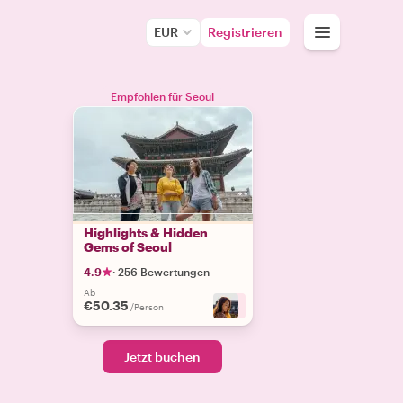
EUR
Registrieren
Empfohlen für Seoul
Highlights & Hidden
Gems of Seoul
4.9
·
256 Bewertungen
Ab
€50.35
+
8
/Person
Jetzt buchen