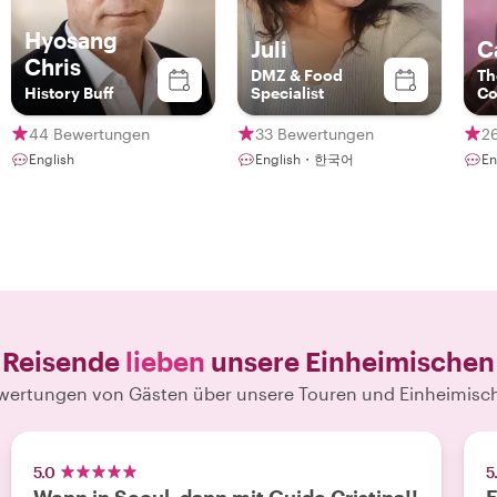
Hyosang
Juli
C
Chris
DMZ & Food
Th
History Buff
Specialist
Co
44 Bewertungen
33 Bewertungen
2
English
English・한국어
E
Reisende
lieben
unsere Einheimischen
wertungen von Gästen über unsere Touren und Einheimisc
5.0
5