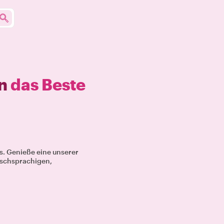
in
das Beste
s. Genieße eine unserer
tschsprachigen,