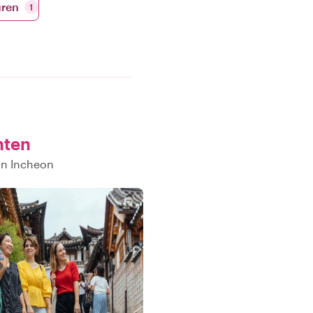
uren
1
nten
in Incheon