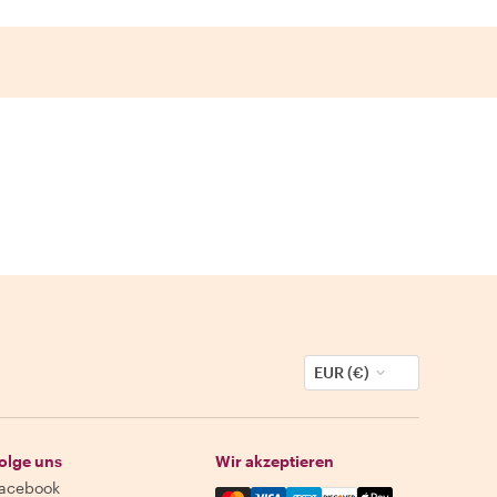
EUR (€)
olge uns
Wir akzeptieren
acebook
Mastercard, Visa, Amex, Discover,