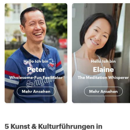
Hello
Ich bin
Hello
Ich bin
Peter
Elaine
Wholesome-Fun Facilitator
The Meditation Whisperer
Mehr Ansehen
Mehr Ansehen
5 Kunst & Kulturführungen in