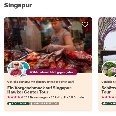
Singapur
Wähle deinen Lieblingsgastgeber
Genieße Singapur mit einem Gastgeber deiner Wahl
Genieße Si
Ein Vorgeschmack auf Singapur:
Schätz
Hawker Center Tour
Tour
•
•
259 Bewertungen
€59.44
p.P.
2.5 Stunden
FOOD TOUR
SOFORT BESTÄTIGT
CITY H