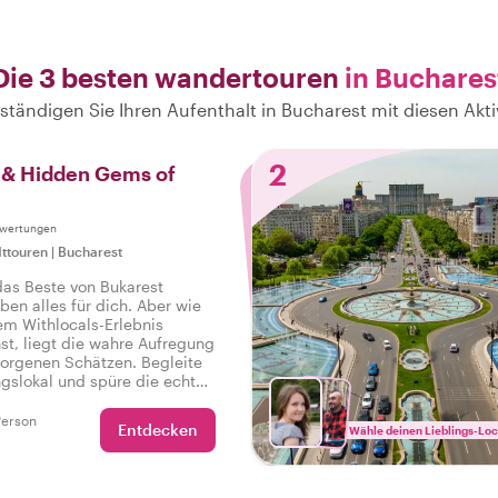
Die 3 besten wandertouren
in Buchares
lständigen Sie Ihren Aufenthalt in Bucharest mit diesen Akti
2
s & Hidden Gems of
ewertungen
ttouren
|
Bucharest
as Beste von Bukarest
ben alles für dich. Aber wie
em Withlocals-Erlebnis
st, liegt die wahre Aufregung
borgenen Schätzen. Begleite
ngslokal und spüre die echte
r Stadt auf einer Tour, die
en hat, damit du sagen kannst:
Person
Entdecken
Wähle deinen Lieblings-Loc
echte Bukarest erlebt!