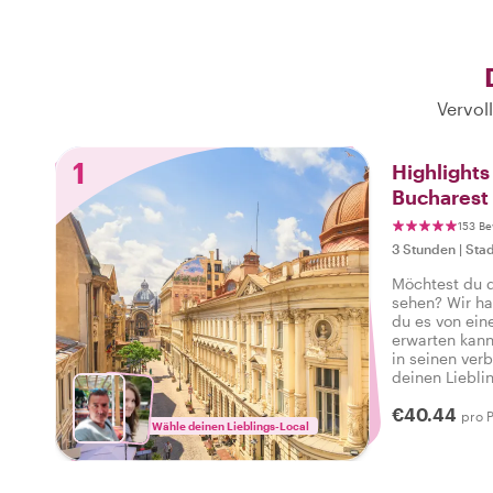
Vervol
1
Highlight
Bucharest
153 B
3 Stunden
|
Stad
Möchtest du d
sehen? Wir ha
du es von ein
erwarten kann
in seinen ver
deinen Liebli
Atmosphäre de
€40.44
alles zu biet
pro 
Wähle deinen Lieblings-Local
Ich habe das 