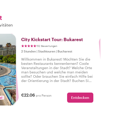
t
vitäten
3
City Kickstart Tour: Bukarest
152 Bewertungen
2 Stunden
|
Stadttouren
|
Bucharest
Willkommen in Bukarest! Möchten Sie die
besten Restaurants kennenlernen? Coole
Veranstaltungen in der Stadt? Welche Orte
man besuchen und welche man meiden
sollte? Oder brauchen Sie einfach Hilfe bei
der Orientierung in der Stadt? Buchen Sie
diese private Tour mit einem
Einheimischen und erhalten Sie die
perfekte Einführung in Bukarest, um Ihre
€22.06
pro Person
Entdecken
Städtereise auf den richtigen Weg zu
al
bringen.