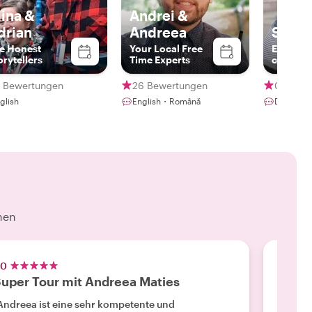
lina &
Andrei &
drian
Andreea
Stefa
e Honest
Your Local Free
Experie
orytellers
Time Experts
curator
3 Bewertungen
26 Bewertungen
0 Bewe
glish
English・Română
Deutsch
hen
.0
5.0
uper Tour mit Andreea Maties
Großa
Andreea ist eine sehr kompetente und
"Wir ha