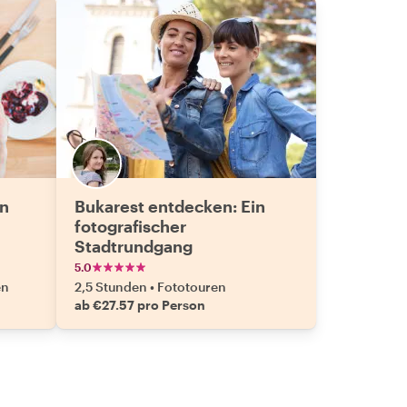
on
Bukarest entdecken: Ein
fotografischer
Stadtrundgang
5.0
en
2,5 Stunden
•
Fototouren
ab €27.57 pro Person