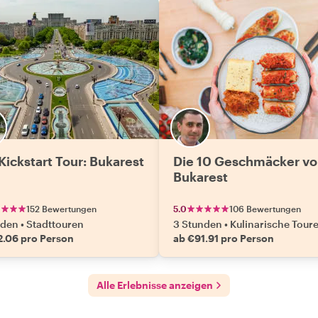
 Kickstart Tour: Bukarest
Die 10 Geschmäcker v
Bukarest
152 Bewertungen
5.0
106 Bewertungen
nden
•
Stadttouren
3 Stunden
•
Kulinarische Tour
2.06 pro Person
ab €91.91 pro Person
Alle Erlebnisse anzeigen