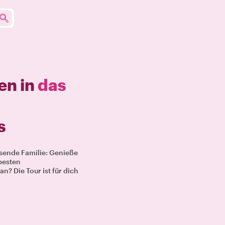
en in
das
s
isende Familie: Genieße
besten
n? Die Tour ist für dich