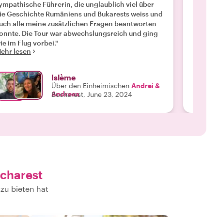
ympathische Führerin, die unglaublich viel über
tolle E
ie Geschichte Rumäniens und Bukarests weiss und
Andreea
uch alle meine zusätzlichen Fragen beantworten
über di
onnte. Die Tour war abwechslungsreich und ging
kulinarisch
ie im Flug vorbei."
typisc
ehr lesen
Mehr l
Getränk
einem 
zusammenges
Islème
fantast
Über den Einheimischen
Andrei &
Getränk
Andreea
Bucharest, June 23, 2024
Reise g
ucharest
zu bieten hat