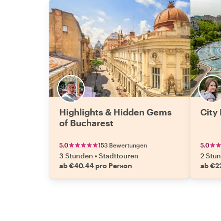
Highlights & Hidden Gems
City
of Bucharest
5.0
153 Bewertungen
5.0
3 Stunden
•
Stadttouren
2 Stu
ab €40.44 pro Person
ab €2