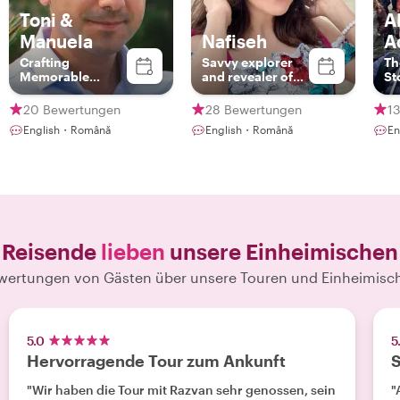
Toni &
A
Manuela
Nafiseh
A
Crafting
Savvy explorer
Th
Memorable
and revealer of
St
Journeys
city flavors and
Through
inner beauties
20 Bewertungen
28 Bewertungen
1
Romania
English・Română
English・Română
En
Reisende
lieben
unsere Einheimischen
wertungen von Gästen über unsere Touren und Einheimisc
5.0
5
Hervorragende Tour zum Ankunft
S
"Wir haben die Tour mit Razvan sehr genossen, sein
"