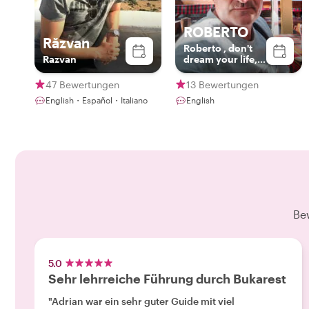
ROBERTO
Răzvan
Roberto , don't
Razvan
dream your life,
live your dream!
47 Bewertungen
13 Bewertungen
English・Español・Italiano
English
Be
5.0
Sehr lehrreiche Führung durch Bukarest
"Adrian war ein sehr guter Guide mit viel