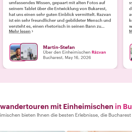
umfassendes Wissen, gepaart mit alten Fotos auf
s
seinem Tablet über die Entwicklung von Bukarest,
d
hat uns einen sehr guten Einblick vermittelt. Razvan
a
ist ein sehr freundlicher und gebildeter Mensch und
k
versteht es, einen rhetorisch in seinen Bann zu
w
Mehr lesen
M
ziehen. Nach der Tour haben wir uns in Bukarest
schon sehr gut ausgekannt. Top Empfehlung, toller
Guide, Klasse Tour."
Martin-Stefan
Über den Einheimischen
Răzvan
Bucharest, May 16, 2026
 wandertouren mit Einheimischen
in B
imischen bieten Ihnen die besten Erlebnisse, die Bucharest 