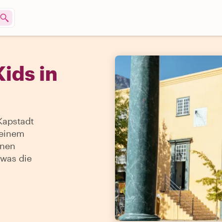
ids in
Kapstadt
 einem
inen
 was die