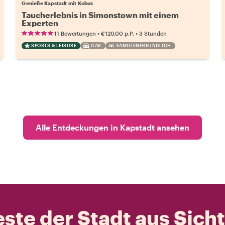
Genieße Kapstadt mit Kobus
Taucherlebnis in Simonstown mit einem
Experten
•
•
11 Bewertungen
€120.00
p.P.
3 Stunden
SPORTS & LEISURE
CAR
FAMILIENFREUNDLICH
Alle Entdeckungen in Kapstadt ansehen
ste der Stadt aus Sich