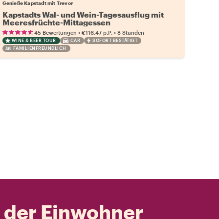
Genieße Kapstadt mit Trevor
Kapstadts Wal- und Wein-Tagesausflug mit
Meeresfrüchte-Mittagessen
•
•
45 Bewertungen
€116.47
p.P.
8 Stunden
WINE & BEER TOUR
CAR
SOFORT BESTÄTIGT
FAMILIENFREUNDLICH
t der Einwohner